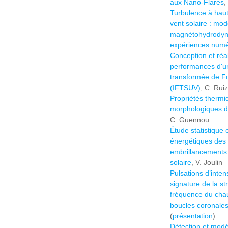
aux Nano-Flares
,
Turbulence à hau
vent solaire : mod
magnétohydrodyna
expériences numé
Conception et réa
performances d'u
transformée de Fo
(IFTSUV)
, C. Rui
Propriétés thermi
morphologiques de
C. Guennou
Étude statistique 
énergétiques des 
embrillancements
solaire
, V. Joulin
Pulsations d’inten
signature de la str
fréquence du cha
boucles coronales
(
présentation
)
Détection et modél