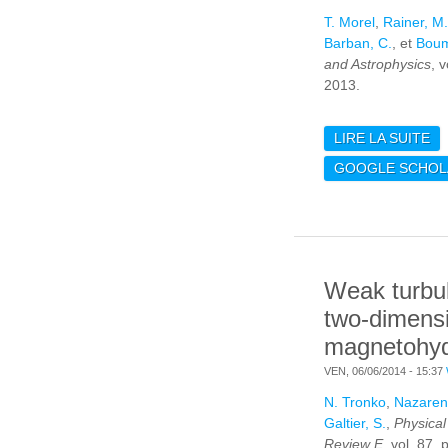
T. Morel
,
Rainer, M.
Barban, C.
, et
Boum
and Astrophysics
, v
2013.
LIRE LA SUITE
DE
OF
GOOGLE SCHOL
A
TA
AN
H
S
Weak turbu
two-dimens
magnetohy
VEN, 06/06/2014 - 15:37
N. Tronko
,
Nazarenk
Galtier, S.
,
Physical
Review E
, vol. 87.