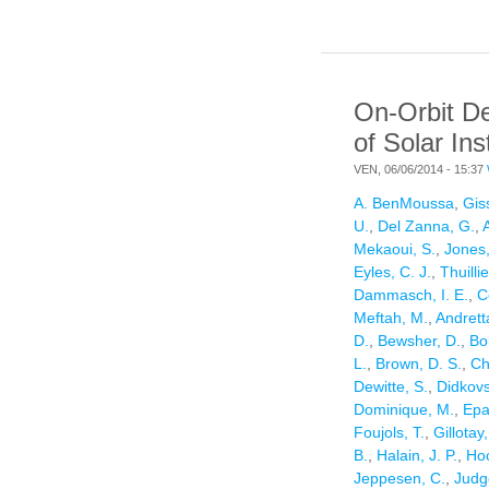
P
A
C
M
On-Orbit D
T
of Solar In
VEN, 06/06/2014 - 15:37
A. BenMoussa
,
Gis
U.
,
Del Zanna, G.
,
Mekaoui, S.
,
Jones,
Eyles, C. J.
,
Thuillie
Dammasch, I. E.
,
C
Meftah, M.
,
Andrett
D.
,
Bewsher, D.
,
Bo
L.
,
Brown, D. S.
,
Ch
Dewitte, S.
,
Didkovs
Dominique, M.
,
Epar
Foujols, T.
,
Gillotay,
B.
,
Halain, J. P.
,
Hoc
Jeppesen, C.
,
Judg