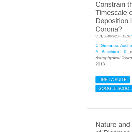
Constrain t
Timescale 
Deposition 
Corona?
VEN, 06/06/2014 - 15:37
C. Guennou
,
Aucher
A.
,
Bocchialini, K.
, 
Astrophysical Journ
2013.
LIRE LA SUITE
DE
DI
GOOGLE SCHOL
EM
CO
TI
EN
IN
Nature and V