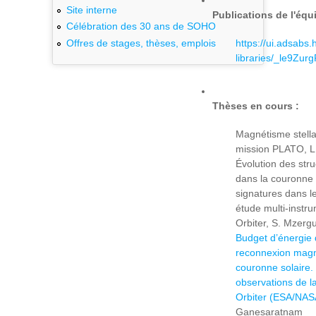
Site interne
Publications de l'équ
Célébration des 30 ans de SOHO
https://ui.adsabs.
Offres de stages, thèses, emplois
libraries/_le9Zu
Thèses en cours :
Magnétisme stella
mission PLATO, L
Évolution des stru
dans la couronne s
signatures dans le
étude multi-instr
Orbiter, S. Mzerg
Budget d’énergie
reconnexion magn
couronne solaire.
observations de l
Orbiter (ESA/NAS
Ganesaratnam