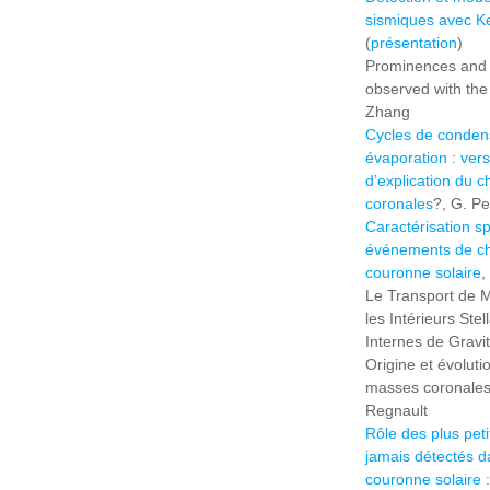
sismiques avec K
(
présentation
)
Prominences and t
observed with the
Zhang
Cycles de condens
évaporation : ver
d’explication du 
coronales
?, G. P
Caractérisation s
événements de ch
couronne solaire
,
Le Transport de 
les Intérieurs Ste
Internes de Gravi
Origine et évoluti
masses coronales 
Regnault
Rôle des plus pet
jamais détectés d
couronne solaire :