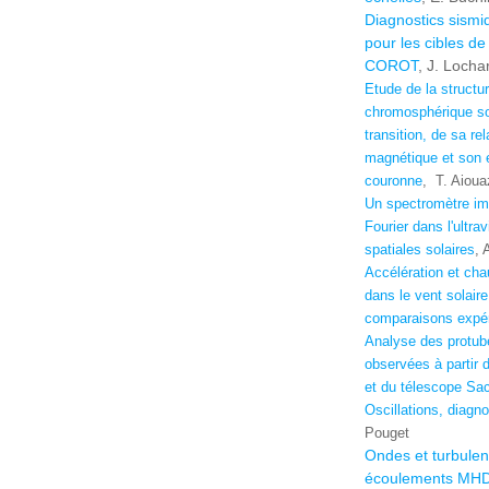
Diagnostics sismi
pour les cibles de
COROT
, J. Locha
Etude de la structu
chromosphérique sol
transition, de sa re
magnétique et son 
couronne
,
T. Aioua
Un spectromètre im
Fourier dans l'ultra
spatiales solaires
, 
Accélération et cha
dans le vent solaire
comparaisons expé
Analyse des protub
observées à partir
et du télescope Sa
Oscillations, diagnos
Pouget
Ondes et turbulen
écoulements MHD 