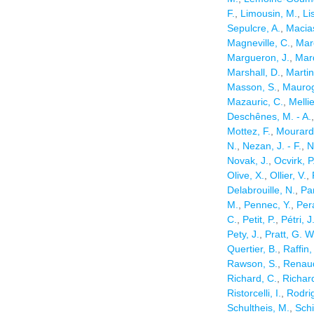
F.
,
Limousin, M.
,
Li
Sepulcre, A.
,
Macias
Magneville, C.
,
Mar
Margueron, J.
,
Mar
Marshall, D.
,
Martin
Masson, S.
,
Maurog
Mazauric, C.
,
Mellie
Deschênes, M. - A.
Mottez, F.
,
Mourard
N.
,
Nezan, J. - F.
,
N
Novak, J.
,
Ocvirk, P
Olive, X.
,
Ollier, V.
,
Delabrouille, N.
,
Pa
M.
,
Pennec, Y.
,
Per
C.
,
Petit, P.
,
Pétri, J
Pety, J.
,
Pratt, G. W
Quertier, B.
,
Raffin,
Rawson, S.
,
Renau
Richard, C.
,
Richard
Ristorcelli, I.
,
Rodrig
Schultheis, M.
,
Sch