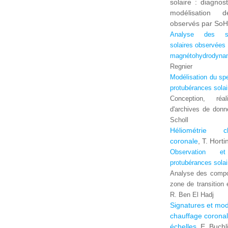
solaire : diagnost
modélisation d
observés par SoHO
Analyse des st
solaires observées
magnétohydrodynam
Regnier
Modélisation du spe
protubérances solai
Conception, réal
d'archives de donné
Scholl
Héliométrie c
coronale
, T. Horti
Observation e
protubérances solai
Analyse des compo
zone de transition
R. Ben El Hadj
Signatures et mod
chauffage coronal
échelles
, E. Buchl