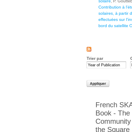
solaire
, P. Goutte
Contribution à l'
solaires, à partir
effectuées sur l'
bord du satellite
Trier par
French SKA
Book - The
Community 
the Square 