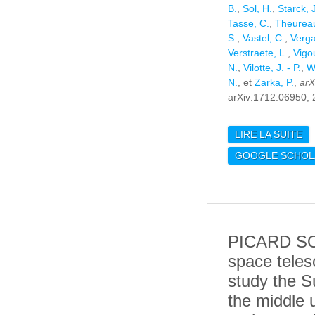
B.
,
Sol, H.
,
Starck, J
Tasse, C.
,
Theureau
S.
,
Vastel, C.
,
Verga
Verstraete, L.
,
Vigo
N.
,
Vilotte, J. - P.
,
W
N.
, et
Zarka, P.
,
arX
arXiv:1712.06950, 
LIRE LA SUITE
DE
BO
GOOGLE SCHOL
C
TH
KI
PICARD SO
space teles
study the S
the middle u