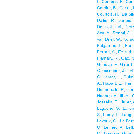
I.
,
Combes, F.
,
Comi
Cordier, B.
,
Coriat,
Courtois, H.
,
Da Sil
Dallier, R.
,
Dartois, 
Denis, J. - M.
,
Denis
Ataï, A.
,
Donati, J. -
van Driel, W.
,
Korso
Falgarone, E.
,
Fant
Ferrari, A.
,
Ferrari,
Flamary, R.
,
Gac, N
Genova, F.
,
Girard,
Griessmeier, J. - M.
Guillemot, L.
,
Gulmin
A.
,
Habart, E.
,
Hamm
Hennebelle, P.
,
Herp
Hughes, A.
,
Ilbert, 
Josselin, E.
,
Julier, 
Lagache, G.
,
Lalle
S.
,
Lamy, L.
,
Langer
Lavaux, G.
,
Le Bert
O.
,
Le Tiec, A.
,
Lefl
M.
,
Lemoine-Gouma