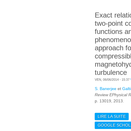
NE
Exact relati
two-point co
functions a
phenomenol
approach fo
compressib
magnetohy
turbulence
VEN, 06/06/2014 - 15:37
S. Banerjee
et
Galti
Review EPhysical 
p. 13019, 2013.
LIRE LA SUITE
DE
TW
GOOGLE SCHOL
FU