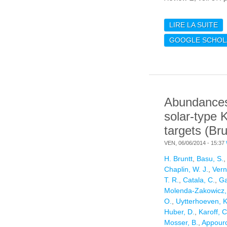
LIRE LA SUITE
DE
TW
GOOGLE SCHOL
M
Abundances
solar-type 
targets (Br
VEN, 06/06/2014 - 15:37
H. Bruntt
,
Basu, S.
Chaplin, W. J.
,
Vern
T. R.
,
Catala, C.
,
Ga
Molenda-Zakowicz,
O.
,
Uytterhoeven, K
Huber, D.
,
Karoff, C
Mosser, B.
,
Appourc