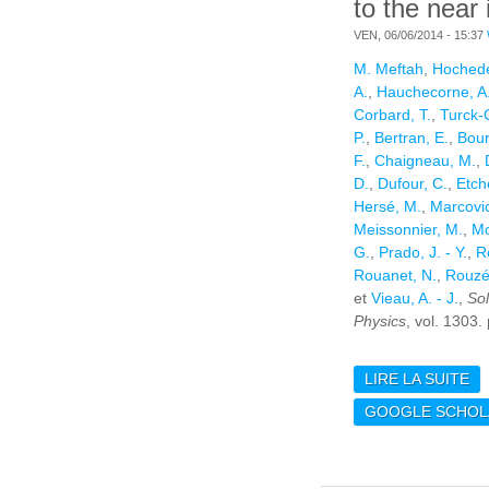
to the near 
VEN, 06/06/2014 - 15:37
M. Meftah
,
Hochedez
A.
,
Hauchecorne, A
Corbard, T.
,
Turck-
P.
,
Bertran, E.
,
Bour
F.
,
Chaigneau, M.
,
D.
,
Dufour, C.
,
Etch
Hersé, M.
,
Marcovici
Meissonnier, M.
,
Mo
G.
,
Prado, J. - Y.
,
R
Rouanet, N.
,
Rouzé
et
Vieau, A. - J.
,
Sol
Physics
, vol. 1303.
LIRE LA SUITE
DE
SP
GOOGLE SCHOL
ST
TH
UL