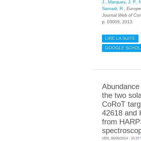
J.
,
Marques, J. P.
,
N
Samadi, R.
,
Europe
Journal Web of Co
p. 03009, 2013.
LIRE LA SUITE
DE
AN
GOOGLE SCHOL
SC
Abundance 
the two sol
CoRoT targ
42618 and
from HARP
spectrosco
VEN, 06/06/2014 - 15:37