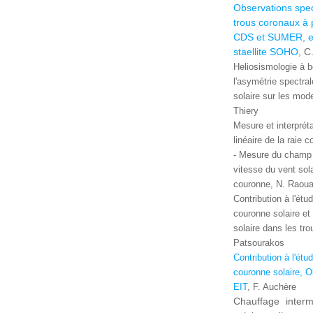
Observations spe
trous coronaux à 
CDS et SUMER, e
staellite SOHO
, C
Heliosismologie à 
l'asymétrie spectrale
solaire sur les mod
Thiery
Mesure et interpréta
linéaire de la raie
- Mesure du champ 
vitesse du vent sol
couronne, N. Raoua
Contribution à l'étu
couronne solaire et 
solaire dans les tr
Patsourakos
Contribution à l'étu
couronne solaire, O
EIT
, F. Auchère
Chauffage interm