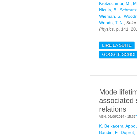
Kretzschmar, M.
,
Mc
Nicula, B.
,
Schmutz
Wieman, S.
,
Woodr
Woods, T. N.
,
Solar
Physics
. p. 141, 20
LIRE LA SUITE
DE
DE
GOOGLE SCHOL
SO
Mode lifeti
associated 
relations
VEN, 06/06/2014 - 15:37
K. Belkacem
,
Appou
Baudin, F.
,
Dupret, 