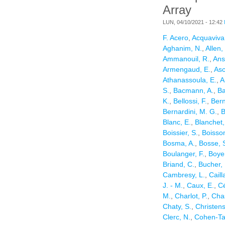
Array
LUN, 04/10/2021 - 12:42
F. Acero
,
Acquaviva, 
Aghanim, N.
,
Allen,
Ammanouil, R.
,
Ans
Armengaud, E.
,
Asc
Athanassoula, E.
,
A
S.
,
Bacmann, A.
,
Ba
K.
,
Bellossi, F.
,
Bern
Bernardini, M. G.
,
B
Blanc, E.
,
Blanchet,
Boissier, S.
,
Boisson
Bosma, A.
,
Bosse, 
Boulanger, F.
,
Boyer
Briand, C.
,
Bucher,
Cambresy, L.
,
Caill
J. - M.
,
Caux, E.
,
Cé
M.
,
Charlot, P.
,
Cha
Chaty, S.
,
Christens
Clerc, N.
,
Cohen-Tan