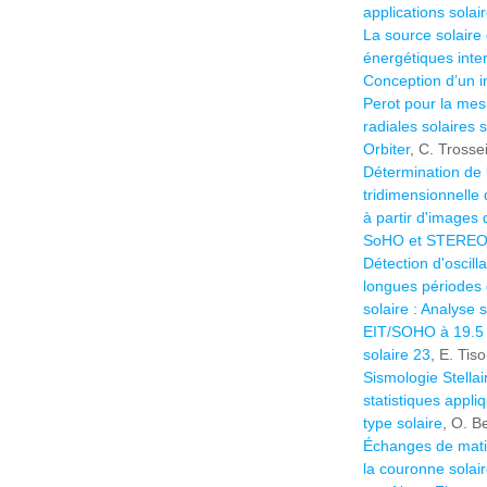
applications solai
La source solaire 
énergétiques inte
Conception d’un i
Perot pour la mes
radiales solaires 
Orbiter
, C. Trossei
Détermination de 
tridimensionnelle 
à partir d'images 
SoHO et STERE
Détection d'oscill
longues périodes
solaire : Analyse 
EIT/SOHO à 19.5 
solaire 23
, E. Tis
Sismologie Stella
statistiques appli
type solaire
, O. 
Échanges de mati
la couronne solai