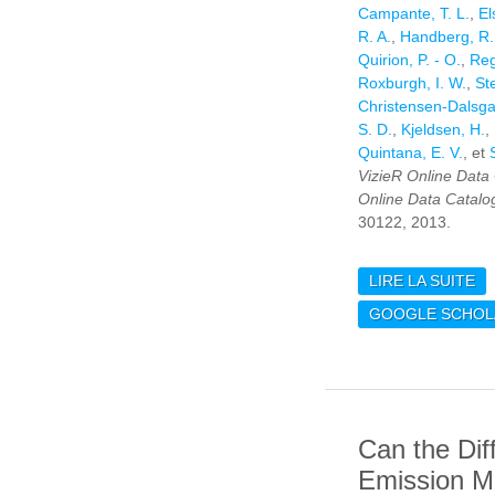
Campante, T. L.
,
El
R. A.
,
Handberg, R.
Quirion, P. - O.
,
Reg
Roxburgh, I. W.
,
Ste
Christensen-Dalsga
S. D.
,
Kjeldsen, H.
,
Quintana, E. V.
, et
VizieR Online Data
Online Data Catalo
30122, 2013.
LIRE LA SUITE
DE
SO
GOOGLE SCHOL
TA
20
Can the Diff
Emission M