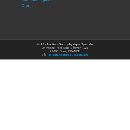
Crédits
©
IAS - Institut d'Astrophysique Spatiale
Université Paris Sud, Bâtiment 121
91405 Orsay FRANCE
Tél :
cf. organisation du laboratoire