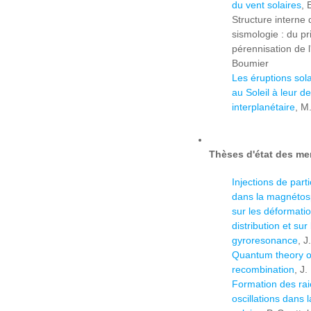
du vent solaires
, 
Structure interne 
sismologie : du p
pérennisation de 
Boumier
Les éruptions sola
au Soleil à leur d
interplanétaire
, M
Thèses d'état des me
Injections de part
dans la magnéto
sur les déformati
distribution et sur
gyroresonance
, 
Quantum theory of
recombination
, J
Formation des rai
oscillations dans