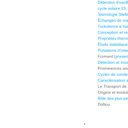
Détection d'osci
cycle solaire 23
,
Sismologie Stella
Échanges de mati
Turbulence à ha
Conception et ré
Propriétés therm
Étude statistiqu
Pulsations d’inte
Froment (
presen
Détection et mod
Prominences and 
Cycles de conden
Caractérisation
Le Transport de 
Origine et évolu
Rôle des plus pe
Dolliou