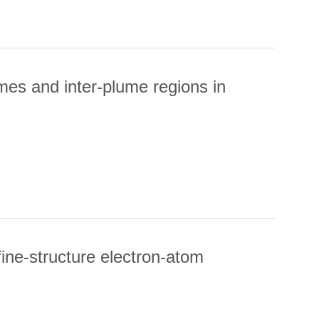
es and inter-plume regions in
UMES AND INTER-PLUME REGIONS IN SOLAR CORONAL
ine-structure electron-atom