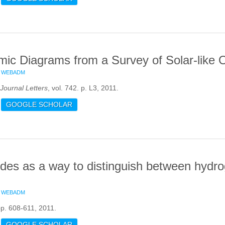
mic Diagrams from a Survey of Solar-like Os
WEBADM
Journal Letters
, vol. 742. p. L3, 2011.
OUT ASTEROSEISMIC DIAGRAMS FROM A SURVEY OF SOLAR-LIKE
GOOGLE SCHOLAR
des as a way to distinguish between hydro
WEBADM
 pp. 608-611, 2011.
OUT GRAVITY MODES AS A WAY TO DISTINGUISH BETWEEN HYDR
GOOGLE SCHOLAR