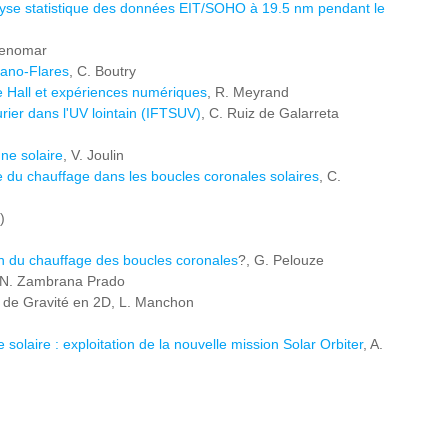
nalyse statistique des données EIT/SOHO à 19.5 nm pendant le
Benomar
Nano-Flares
, C. Boutry
 Hall et expériences numériques
, R. Meyrand
ier dans l'UV lointain (IFTSUV)
, C. Ruiz de Galarreta
ne solaire
, V. Joulin
nce du chauffage dans les boucles coronales solaires
, C.
)
on du chauffage des boucles coronales
?, G. Pelouze
 N. Zambrana Prado
s de Gravité en 2D, L. Manchon
olaire : exploitation de la nouvelle mission Solar Orbiter
, A.