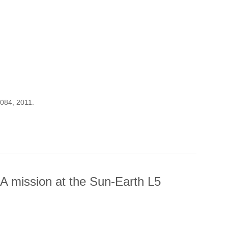
 2084, 2011.
S
A mission at the Sun-Earth L5
 MISSION AT THE SUN-EARTH L5