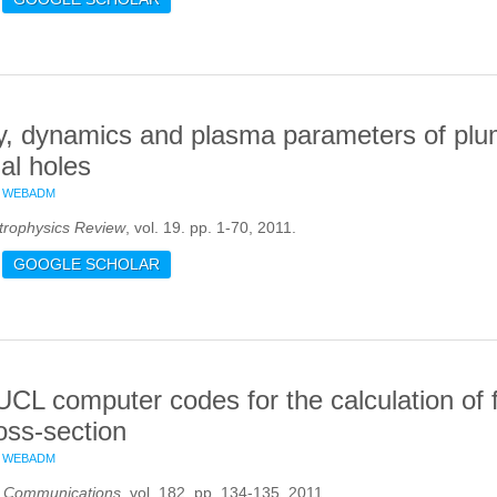
, dynamics and plasma parameters of plum
al holes
WEBADM
trophysics Review
, vol. 19. pp. 1-70, 2011.
OUT MORPHOLOGY, DYNAMICS AND PLASMA PARAMETERS OF PL
GOOGLE SCHOLAR
LES
UCL computer codes for the calculation of f
ross-section
WEBADM
s Communications
, vol. 182. pp. 134-135, 2011.