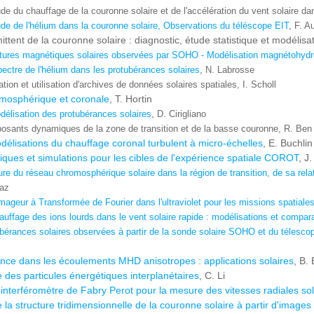
tude du chauffage de la couronne solaire et de l'accélération du vent solaire 
tude de l'hélium dans la couronne solaire, Observations du téléscope EIT
, F. A
ttent de la couronne solaire : diagnostic, étude statistique et modélisat
ctures magnétiques solaires observées par SOHO - Modélisation magnétohyd
ectre de l'hélium dans les protubérances solaires
, N. Labrosse
tion et utilisation d'archives de données solaires spatiales, I. Scholl
omosphérique et coronale
, T. Hortin
délisation des protubérances solaires
, D. Cirigliano
sants dynamiques de la zone de transition et de la basse couronne, R. Ben
délisations du chauffage coronal turbulent à micro-échelles
, E. Buchlin
iques et simulations pour les cibles de l'expérience spatiale COROT
, J
ure du réseau chromosphérique solaire dans la région de transition, de sa re
uaz
ageur à Transformée de Fourier dans l'ultraviolet pour les missions spatiales
auffage des ions lourds dans le vent solaire rapide : modélisations et compa
bérances solaires observées à partir de la sonde solaire SOHO et du télescope
nce dans les écoulements MHD anisotropes : applications solaires
, B. 
e des particules énergétiques interplanétaires
, C. Li
interféromètre de Fabry Perot pour la mesure des vitesses radiales sola
 la structure tridimensionnelle de la couronne solaire à partir d'ima