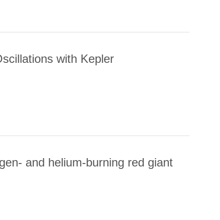
cillations with Kepler
 OSCILLATIONS WITH KEPLER
gen- and helium-burning red giant
OGEN- AND HELIUM-BURNING RED GIANT STARS