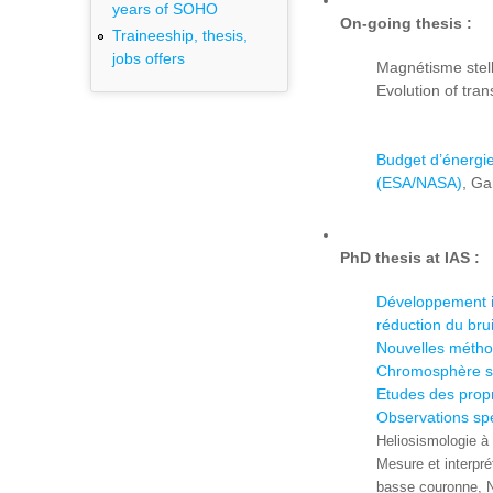
years of SOHO
On-going thesis :
Traineeship, thesis,
jobs offers
Magnétisme stell
Evolution of tran
Budget d’énergie
(ESA/NASA)
, G
PhD thesis at IAS :
Développement in
réduction du bru
Nouvelles méthod
Chromosphère sol
Etudes des propr
Observations sp
Heliosismologie à 
Mesure et interpré
basse couronne, N