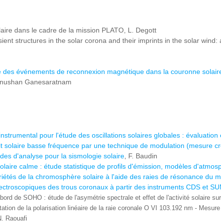
aire dans le cadre de la mission PLATO, L. Degott
sient structures in the solar corona and their imprints in the solar wind:
 des événements de reconnexion magnétique dans la couronne solaire. 
anushan Ganesaratnam
strumental pour l'étude des oscillations solaires globales : évaluation
it solaire basse fréquence par une technique de modulation (mesure cr
es d'analyse pour la sismologie solaire
, F. Baudin
aire calme : étude statistique de profils d'émission, modèles d'atmos
iétés de la chromosphère solaire à l'aide des raies de résonance du 
ectroscopiques des trous coronaux à partir des instruments CDS et S
bord de SOHO : étude de l'asymétrie spectrale et effet de l'activité solaire s
tation de la polarisation linéaire de la raie coronale O VI 103.192 nm - Mesu
. Raouafi