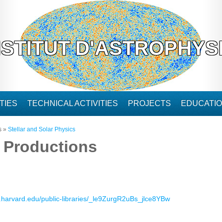
NSTITUT D'ASTROPHYS
TIES
TECHNICAL ACTIVITIES
PROJECTS
EDUCATI
s
»
Stellar and Solar Physics
c Productions
s.harvard.edu/public-libraries/_le9ZurgR2uBs_jlce8YBw