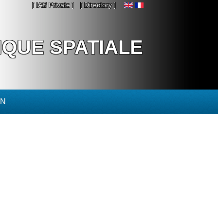
[ IAS Private ]
[ Directory ]
IQUE SPATIALE
ON