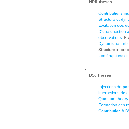
HDR theses :
Contributions in
Structure et dyn
Excitation des osc
D'une question à
observations
, F.
Dynamique turbul
Structure intern
Les éruptions sol
DSc theses :
Injections de pa
interactions de 
Quantum theory o
Formation des ra
Contribution à l