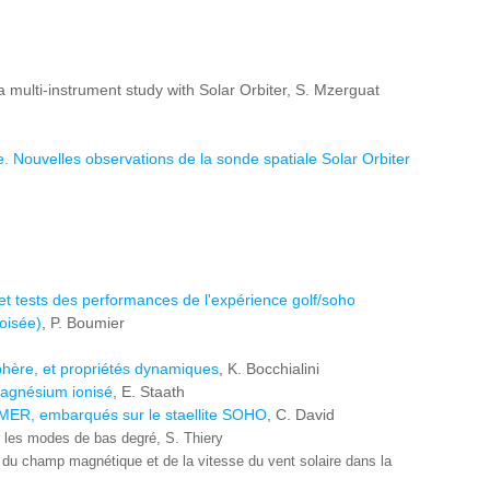
 a multi-instrument study with Solar Orbiter, S. Mzerguat
Nouvelles observations de la sonde spatiale Solar Orbiter
 et tests des performances de l'expérience golf/soho
oisée)
, P. Boumier
phère, et propriétés dynamiques
, K. Bocchialini
magnésium ionisé
, E. Staath
UMER, embarqués sur le staellite SOHO
, C. David
ur les modes de bas degré, S. Thiery
re du champ magnétique et de la vitesse du vent solaire dans la