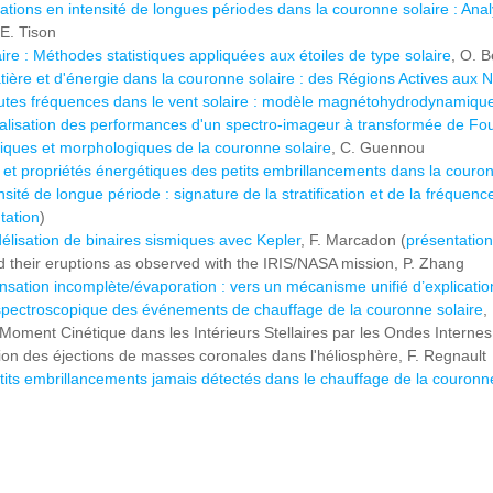
llations en intensité de longues périodes dans la couronne solaire : A
 E. Tison
ire : Méthodes statistiques appliquées aux étoiles de type solaire
, O. 
ère et d'énergie dans la couronne solaire : des Régions Actives aux 
utes fréquences dans le vent solaire : modèle magnétohydrodynamique
alisation des performances d'un spectro-imageur à transformée de Four
iques et morphologiques de la couronne solaire
, C. Guennou
e et propriétés énergétiques des petits embrillancements dans la couron
nsité de longue période : signature de la stratification et de la fréque
tation
)
élisation de binaires sismiques avec Kepler
, F. Marcadon (
présentation
their eruptions as observed with the IRIS/NASA mission, P. Zhang
sation incomplète/évaporation : vers un mécanisme unifié d’explicati
 spectroscopique des événements de chauffage de la couronne solaire
,
Moment Cinétique dans les Intérieurs Stellaires par les Ondes Interne
tion des éjections de masses coronales dans l'héliosphère, F. Regnault
tits embrillancements jamais détectés dans le chauffage de la couronne s