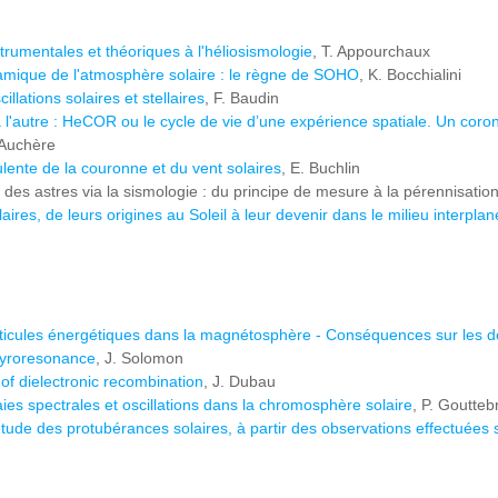
strumentales et théoriques à l'héliosismologie
, T. Appourchaux
amique de l'atmosphère solaire : le règne de SOHO
, K. Bocchialini
illations solaires et stellaires
, F. Baudin
 l'autre : HeCOR ou le cycle de vie d’une expérience spatiale. Un coro
 Auchère
ente de la couronne et du vent solaires
, E. Buchlin
e des astres via la sismologie : du principe de mesure à la pérennisati
aires, de leurs origines au Soleil à leur devenir dans le milieu interplan
rticules énergétiques dans la magnétosphère - Conséquences sur les déf
gyroresonance
, J. Solomon
f dielectronic recombination
, J. Dubau
ies spectrales et oscillations dans la chromosphère solaire
, P. Goutteb
'étude des protubérances solaires, à partir des observations effectuées