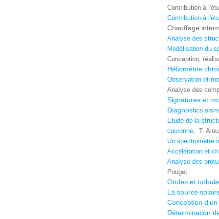
Contribution à l'é
Contribution à l'é
Chauffage intermi
Analyse des stru
Modélisation du sp
Conception, réalisa
Héliométrie chr
Observation et mo
Analyse des compo
Signatures et mo
Diagnostics sism
Etude de la struct
couronne
,
T. Aio
Un spectromètre im
Accélération et ch
Analyse des protu
Pouget
Ondes et turbule
La source solair
Conception d’un 
Détermination de