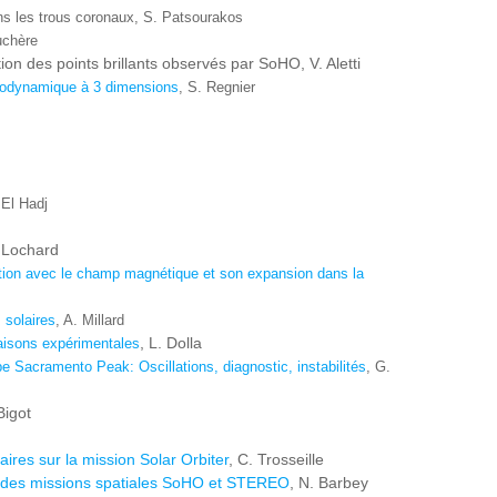
dans les trous coronaux, S. Patsourakos
uchère
ion des points brillants observés par SoHO, V. Aletti
rodynamique à 3 dimensions
, S. Regnier
 El Hadj
. Lochard
lation avec le champ magnétique et son expansion dans la
 solaires
, A. Millard
, L. Dolla
raisons expérimentales
 Sacramento Peak: Oscillations, diagnostic, instabilités
, G.
Bigot
ires sur la mission Solar Orbiter
, C. Trosseille
ges des missions spatiales SoHO et STEREO
, N. Barbey