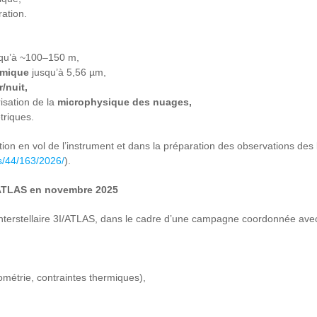
ration.
squ’à ~100–150 m,
rmique
jusqu’à 5,56 µm,
r/nuit,
isation de la
microphysique des nuages,
triques.
tion en vol de l’instrument et dans la préparation des observations des
es/44/163/2026/
).
3I/ATLAS en novembre 2025
interstellaire 3I/ATLAS, dans le cadre d’une campagne coordonnée ave
métrie, contraintes thermiques),