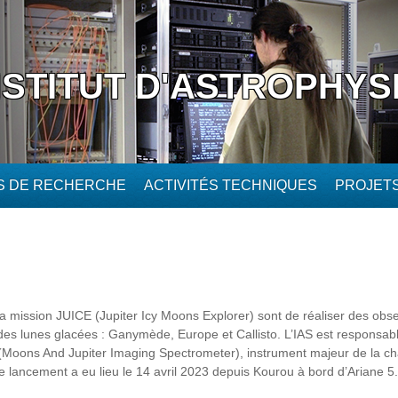
NSTITUT D'ASTROPHYS
ÉS DE RECHERCHE
ACTIVITÉS TECHNIQUES
PROJET
la mission JUICE (Jupiter Icy Moons Explorer) sont de réaliser des obse
ndes lunes glacées : Ganymède, Europe et Callisto. L’IAS est responsab
Moons And Jupiter Imaging Spectrometer), instrument majeur de la ch
le lancement a eu lieu le 14 avril 2023 depuis Kourou à bord d’Ariane 5.