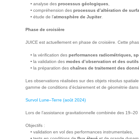
• analyse des
processus géologiques
,
• compréhension des
processus d’altération de surf
• étude de l’
atmosphère de Jupiter
.
Phase de croisière
JUICE est actuellement en phase de croisière. Cette phase
• la vérification des
performances radiométriques, sp
• la validation des
modes d’observation et des outils
• la préparation des
chaînes de traitement des donn
Les observations réalisées sur des objets résolus spatial
gamme de conditions d’éclairement et de géométrie dans le
Survol Lune–Terre (août 2024)
Lors de l’assistance gravitationnelle combinée des 19–20
Objectifs :
• validation en vol des performances instrumentales,
• tests en conditions de
flux élevé
et de grande dynam