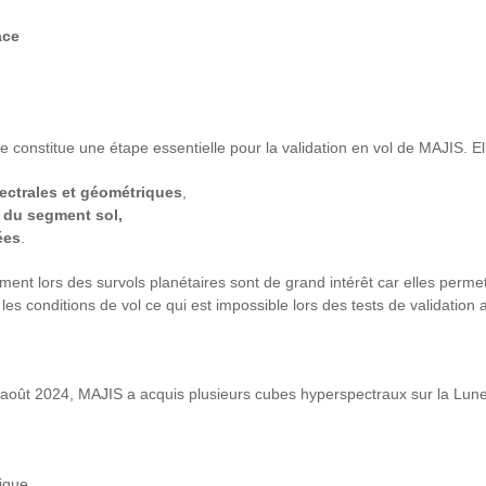
ace
 constitue une étape essentielle pour la validation en vol de MAJIS. El
ectrales et géométriques
,
 du segment sol,
ées
.
ement lors des survols planétaires sont de grand intérêt car elles perm
s conditions de vol ce qui est impossible lors des tests de validation 
 août 2024, MAJIS a acquis plusieurs cubes hyperspectraux sur la Lune 
ique,