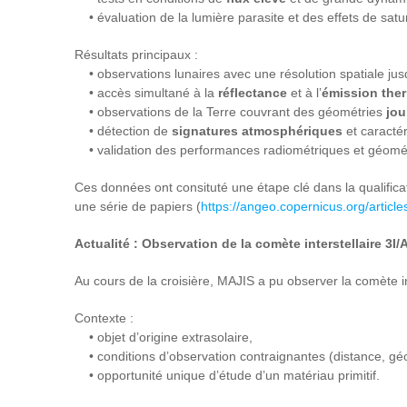
• évaluation de la lumière parasite et des effets de satu
Résultats principaux :
• observations lunaires avec une résolution spatiale ju
• accès simultané à la
réflectance
et à l’
émission the
• observations de la Terre couvrant des géométries
jou
• détection de
signatures atmosphériques
et caractér
• validation des performances radiométriques et géomé
Ces données ont consituté une étape clé dans la qualifica
une série de papiers (
https://angeo.copernicus.org/articl
Actualité : Observation de la comète interstellaire 
Au cours de la croisière, MAJIS a pu observer la comète 
Contexte :
• objet d’origine extrasolaire,
• conditions d’observation contraignantes (distance, géo
• opportunité unique d’étude d’un matériau primitif.