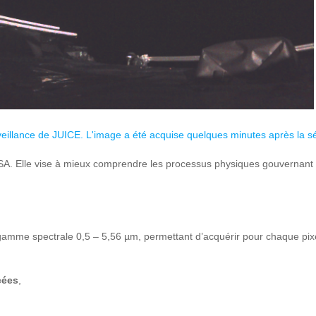
illance de JUICE. L'image a été acquise quelques minutes après la sépa
A. Elle vise à mieux comprendre les processus physiques gouvernant le 
amme spectrale 0,5 – 5,56 µm, permettant d’acquérir pour chaque pixel
cées
,