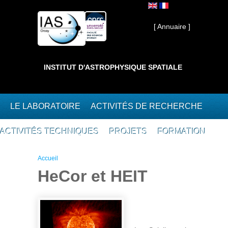
Aller au contenu principal
Interne ]
[ Annuaire ]
INSTITUT D'ASTROPHYSIQUE SPATIALE
LE LABORATOIRE
ACTIVITÉS DE RECHERCHE
ACTIVITÉS TECHNIQUES
PROJETS
FORMATION
Vous êtes ici
Accueil
HeCor et HEIT