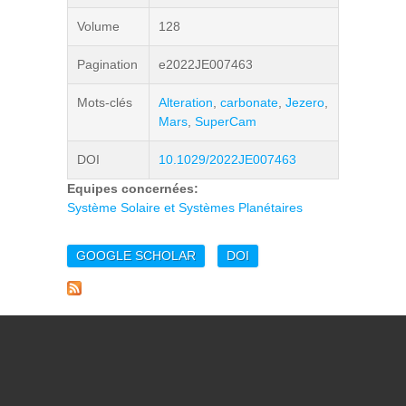
Volume
128
Pagination
e2022JE007463
Mots-clés
Alteration
,
carbonate
,
Jezero
,
Mars
,
SuperCam
DOI
10.1029/2022JE007463
Equipes concernées:
Système Solaire et Systèmes Planétaires
GOOGLE SCHOLAR
DOI