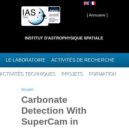
Aller au contenu principal
Interne ]
[ Annuaire ]
INSTITUT D'ASTROPHYSIQUE SPATIALE
LE LABORATOIRE
ACTIVITÉS DE RECHERCHE
ACTIVITÉS TECHNIQUES
PROJETS
FORMATION
Vous êtes ici
Accueil
Carbonate
Detection With
SuperCam in