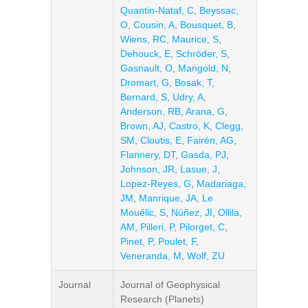
Quantin-Nataf, C
,
Beyssac,
O
,
Cousin, A
,
Bousquet, B
,
Wiens, RC
,
Maurice, S
,
Dehouck, E
,
Schröder, S
,
Gasnault, O
,
Mangold, N
,
Dromart, G
,
Bosak, T
,
Bernard, S
,
Udry, A
,
Anderson, RB
,
Arana, G
,
Brown, AJ
,
Castro, K
,
Clegg,
SM
,
Cloutis, E
,
Fairén, AG
,
Flannery, DT
,
Gasda, PJ
,
Johnson, JR
,
Lasue, J
,
Lopez-Reyes, G
,
Madariaga,
JM
,
Manrique, JA
,
Le
Mouélic, S
,
Núñez, JI
,
Ollila,
AM
,
Pilleri, P
,
Pilorget, C
,
Pinet, P
,
Poulet, F
,
Veneranda, M
,
Wolf, ZU
Journal
Journal of Geophysical
Research (Planets)