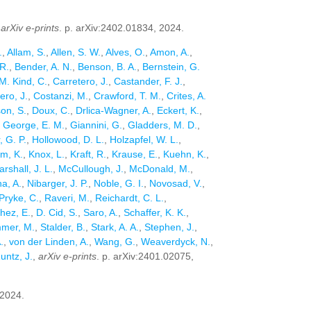
,
arXiv e-prints
. p. arXiv:2402.01834, 2024.
.
,
Allam, S.
,
Allen, S. W.
,
Alves, O.
,
Amon, A.
,
R.
,
Bender, A. N.
,
Benson, B. A.
,
Bernstein, G.
M. Kind, C.
,
Carretero, J.
,
Castander, F. J.
,
ero, J.
,
Costanzi, M.
,
Crawford, T. M.
,
Crites, A.
on, S.
,
Doux, C.
,
Drlica-Wagner, A.
,
Eckert, K.
,
,
George, E. M.
,
Giannini, G.
,
Gladders, M. D.
,
, G. P.
,
Hollowood, D. L.
,
Holzapfel, W. L.
,
im, K.
,
Knox, L.
,
Kraft, R.
,
Krause, E.
,
Kuehn, K.
,
rshall, J. L.
,
McCullough, J.
,
McDonald, M.
,
a, A.
,
Nibarger, J. P.
,
Noble, G. I.
,
Novosad, V.
,
Pryke, C.
,
Raveri, M.
,
Reichardt, C. L.
,
hez, E.
,
D. Cid, S.
,
Saro, A.
,
Schaffer, K. K.
,
mer, M.
,
Stalder, B.
,
Stark, A. A.
,
Stephen, J.
,
.
,
von der Linden, A.
,
Wang, G.
,
Weaverdyck, N.
,
untz, J.
,
arXiv e-prints
. p. arXiv:2401.02075,
 2024.