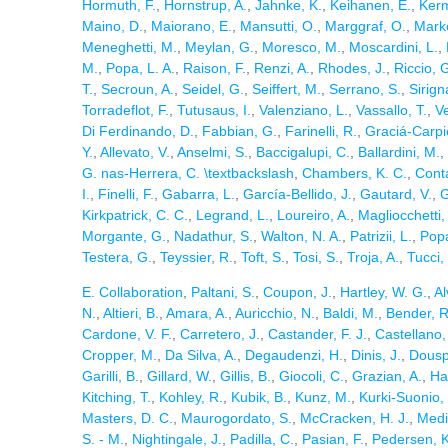
Hormuth, F.
,
Hornstrup, A.
,
Jahnke, K.
,
Keihanen, E.
,
Kerm
Maino, D.
,
Maiorano, E.
,
Mansutti, O.
,
Marggraf, O.
,
Marko
Meneghetti, M.
,
Meylan, G.
,
Moresco, M.
,
Moscardini, L.
,
M.
,
Popa, L. A.
,
Raison, F.
,
Renzi, A.
,
Rhodes, J.
,
Riccio, 
T.
,
Secroun, A.
,
Seidel, G.
,
Seiffert, M.
,
Serrano, S.
,
Sirign
Torradeflot, F.
,
Tutusaus, I.
,
Valenziano, L.
,
Vassallo, T.
,
V
Di Ferdinando, D.
,
Fabbian, G.
,
Farinelli, R.
,
Graciá-Carpio
Y.
,
Allevato, V.
,
Anselmi, S.
,
Baccigalupi, C.
,
Ballardini, M.
,
G. nas-Herrera, C. \textbackslash
,
Chambers, K. C.
,
Conta
I.
,
Finelli, F.
,
Gabarra, L.
,
García-Bellido, J.
,
Gautard, V.
,
G
Kirkpatrick, C. C.
,
Legrand, L.
,
Loureiro, A.
,
Magliocchetti,
Morgante, G.
,
Nadathur, S.
,
Walton, N. A.
,
Patrizii, L.
,
Popa
Testera, G.
,
Teyssier, R.
,
Toft, S.
,
Tosi, S.
,
Troja, A.
,
Tucci,
E. Collaboration
,
Paltani, S.
,
Coupon, J.
,
Hartley, W. G.
,
Al
N.
,
Altieri, B.
,
Amara, A.
,
Auricchio, N.
,
Baldi, M.
,
Bender, R
Cardone, V. F.
,
Carretero, J.
,
Castander, F. J.
,
Castellano,
Cropper, M.
,
Da Silva, A.
,
Degaudenzi, H.
,
Dinis, J.
,
Dousp
Garilli, B.
,
Gillard, W.
,
Gillis, B.
,
Giocoli, C.
,
Grazian, A.
,
Ha
Kitching, T.
,
Kohley, R.
,
Kubik, B.
,
Kunz, M.
,
Kurki-Suonio,
Masters, D. C.
,
Maurogordato, S.
,
McCracken, H. J.
,
Medi
S. - M.
,
Nightingale, J.
,
Padilla, C.
,
Pasian, F.
,
Pedersen, K