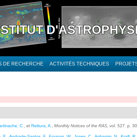
NSTITUT D'ASTROPHYS
ÉS DE RECHERCHE
ACTIVITÉS TECHNIQUES
PROJET
rtinache, C.
, et
Rettura, A.
,
Monthly Notices of the RAS
, vol. 527. p. 
, E.
,
Andrade-Santos, F.
,
Forman, W.
,
Jones, C.
,
Aghanim, N.
,
Kraft, R.