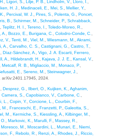
 H.
,
Ligori, S.
,
Lilje, P. B.
,
Lindholm, V.
,
Lloro, I.
,
en, H. J.
,
Medinaceli, E.
,
Mei, S.
,
Mellier, Y.
,
K.
,
Percival, W. J.
,
Pires, S.
,
Polenta, G.
,
Poncet,
ris, B.
,
Schirmer, M.
,
Schneider, P.
,
Schrabback,
,
Teplitz, H. I.
,
Tereno, I.
,
Toledo-Moreo, R.
,
, A.
,
Bozzo, E.
,
Burigana, C.
,
Colodro-Conde, C.
,
z, V.
,
Tenti, M.
,
Viel, M.
,
Wiesmann, M.
,
Akrami,
, A.
,
Carvalho, C. S.
,
Castignani, G.
,
Castro, T.
,
.
,
Díaz-Sánchez, A.
,
Vigo, J. A. Escarti
,
Ferrero,
l, A.
,
Hildebrandt, H.
,
Kajava, J. J. E.
,
Kansal, V.
,
,
Metcalf, R. B.
,
Migliaccio, M.
,
Monaco, P.
,
efusatti, E.
,
Sereno, M.
,
Steinwagner, J.
,
p. arXiv:2401.17945, 2024.
.
,
Desprez, G.
,
Ilbert, O.
,
Kuijken, K.
,
Aghanim,
,
Camera, S.
,
Capobianco, V.
,
Carbone, C.
,
, L.
,
Copin, Y.
,
Corcione, L.
,
Courbin, F.
,
s, M.
,
Franceschi, E.
,
Franzetti, P.
,
Galeotta, S.
,
l, M.
,
Kermiche, S.
,
Kiessling, A.
,
Kilbinger, M.
,
 O.
,
Markovic, K.
,
Marulli, F.
,
Massey, R.
,
,
Moresco, M.
,
Moscardini, L.
,
Munari, E.
,
Niemi,
son, F.
,
Rebolo, R.
,
Renzi, A.
,
Rhodes, J.
,
Riccio,