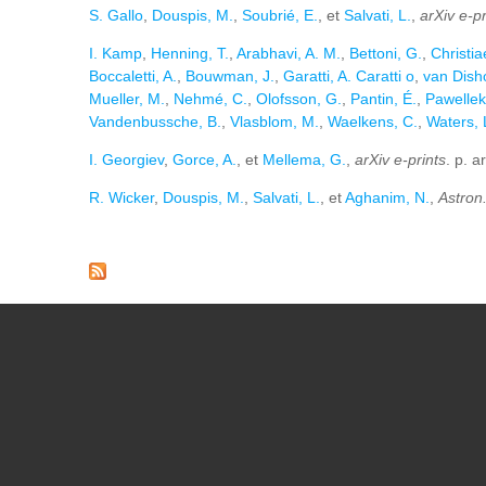
S. Gallo
,
Douspis, M.
,
Soubrié, E.
, et
Salvati, L.
,
arXiv e-pr
I. Kamp
,
Henning, T.
,
Arabhavi, A. M.
,
Bettoni, G.
,
Christia
Boccaletti, A.
,
Bouwman, J.
,
Garatti, A. Caratti o
,
van Disho
Mueller, M.
,
Nehmé, C.
,
Olofsson, G.
,
Pantin, É.
,
Pawellek
Vandenbussche, B.
,
Vlasblom, M.
,
Waelkens, C.
,
Waters, L
I. Georgiev
,
Gorce, A.
, et
Mellema, G.
,
arXiv e-prints
. p. 
R. Wicker
,
Douspis, M.
,
Salvati, L.
, et
Aghanim, N.
,
Astron
Pages