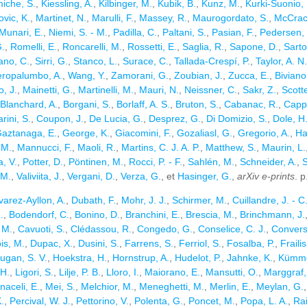
iche, S.
,
Kiessling, A.
,
Kilbinger, M.
,
Kubik, B.
,
Kunz, M.
,
Kurki-Suonio,
vic, K.
,
Martinet, N.
,
Marulli, F.
,
Massey, R.
,
Maurogordato, S.
,
McCrack
Munari, E.
,
Niemi, S. - M.
,
Padilla, C.
,
Paltani, S.
,
Pasian, F.
,
Pedersen, 
G.
,
Romelli, E.
,
Roncarelli, M.
,
Rossetti, E.
,
Saglia, R.
,
Sapone, D.
,
Sarto
ano, C.
,
Sirri, G.
,
Stanco, L.
,
Surace, C.
,
Tallada-Crespí, P.
,
Taylor, A. N.
eropalumbo, A.
,
Wang, Y.
,
Zamorani, G.
,
Zoubian, J.
,
Zucca, E.
,
Biviano
, J.
,
Mainetti, G.
,
Martinelli, M.
,
Mauri, N.
,
Neissner, C.
,
Sakr, Z.
,
Scotte
Blanchard, A.
,
Borgani, S.
,
Borlaff, A. S.
,
Bruton, S.
,
Cabanac, R.
,
Cappi
rini, S.
,
Coupon, J.
,
De Lucia, G.
,
Desprez, G.
,
Di Domizio, S.
,
Dole, H
aztanaga, E.
,
George, K.
,
Giacomini, F.
,
Gozaliasl, G.
,
Gregorio, A.
,
Hal
 M.
,
Mannucci, F.
,
Maoli, R.
,
Martins, C. J. A. P.
,
Matthew, S.
,
Maurin, L.
, V.
,
Potter, D.
,
Pöntinen, M.
,
Rocci, P. - F.
,
Sahlén, M.
,
Schneider, A.
,
S
 M.
,
Valiviita, J.
,
Vergani, D.
,
Verza, G.
, et
Hasinger, G.
,
arXiv e-prints
. 
varez-Ayllon, A.
,
Dubath, F.
,
Mohr, J. J.
,
Schirmer, M.
,
Cuillandre, J. - C
.
,
Bodendorf, C.
,
Bonino, D.
,
Branchini, E.
,
Brescia, M.
,
Brinchmann, J.
 M.
,
Cavuoti, S.
,
Clédassou, R.
,
Congedo, G.
,
Conselice, C. J.
,
Conversi
is, M.
,
Dupac, X.
,
Dusini, S.
,
Farrens, S.
,
Ferriol, S.
,
Fosalba, P.
,
Fraili
ugan, S. V.
,
Hoekstra, H.
,
Hornstrup, A.
,
Hudelot, P.
,
Jahnke, K.
,
Kümme
 H.
,
Ligori, S.
,
Lilje, P. B.
,
Lloro, I.
,
Maiorano, E.
,
Mansutti, O.
,
Marggraf,
naceli, E.
,
Mei, S.
,
Melchior, M.
,
Meneghetti, M.
,
Merlin, E.
,
Meylan, G.
.
,
Percival, W. J.
,
Pettorino, V.
,
Polenta, G.
,
Poncet, M.
,
Popa, L. A.
,
Rai