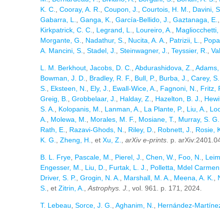
K. C.
,
Cooray, A. R.
,
Coupon, J.
,
Courtois, H. M.
,
Davini, S
Gabarra, L.
,
Ganga, K.
,
García-Bellido, J.
,
Gaztanaga, E.
Kirkpatrick, C. C.
,
Legrand, L.
,
Loureiro, A.
,
Magliocchetti,
Morgante, G.
,
Nadathur, S.
,
Nucita, A. A.
,
Patrizii, L.
,
Popa
A. Mancini, S.
,
Stadel, J.
,
Steinwagner, J.
,
Teyssier, R.
,
Val
L. M. Berkhout
,
Jacobs, D. C.
,
Abdurashidova, Z.
,
Adams, 
Bowman, J. D.
,
Bradley, R. F.
,
Bull, P.
,
Burba, J.
,
Carey, S.
S.
,
Eksteen, N.
,
Ely, J.
,
Ewall-Wice, A.
,
Fagnoni, N.
,
Fritz, 
Greig, B.
,
Grobbelaar, J.
,
Halday, Z.
,
Hazelton, B. J.
,
Hewit
S. A.
,
Kolopanis, M.
,
Lanman, A.
,
La Plante, P.
,
Liu, A.
,
Loo
A.
,
Molewa, M.
,
Morales, M. F.
,
Mosiane, T.
,
Murray, S. G.
Rath, E.
,
Razavi-Ghods, N.
,
Riley, D.
,
Robnett, J.
,
Rosie, 
K. G.
,
Zheng, H.
, et
Xu, Z.
,
arXiv e-prints
. p. arXiv:2401.
B. L. Frye
,
Pascale, M.
,
Pierel, J.
,
Chen, W.
,
Foo, N.
,
Leim
Engesser, M.
,
Liu, D.
,
Furtak, L. J.
,
Polletta, Mdel Carmen
Driver, S. P.
,
Grogin, N. A.
,
Marshall, M. A.
,
Meena, A. K.
,
S.
, et
Zitrin, A.
,
Astrophys. J.
, vol. 961. p. 171, 2024.
T. Lebeau
,
Sorce, J. G.
,
Aghanim, N.
,
Hernández-Martínez