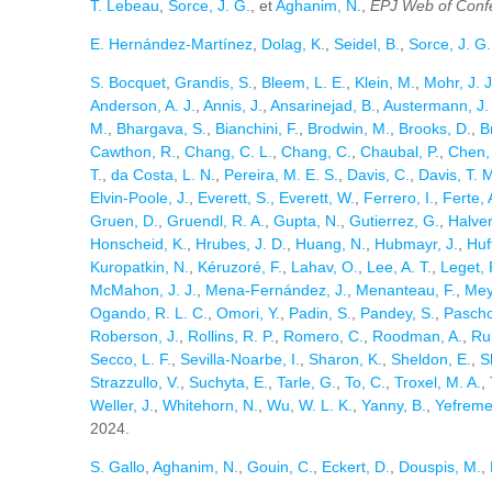
T. Lebeau
,
Sorce, J. G.
, et
Aghanim, N.
,
EPJ Web of Conf
E. Hernández-Martínez
,
Dolag, K.
,
Seidel, B.
,
Sorce, J. G.
S. Bocquet
,
Grandis, S.
,
Bleem, L. E.
,
Klein, M.
,
Mohr, J. J
Anderson, A. J.
,
Annis, J.
,
Ansarinejad, B.
,
Austermann, J.
M.
,
Bhargava, S.
,
Bianchini, F.
,
Brodwin, M.
,
Brooks, D.
,
B
Cawthon, R.
,
Chang, C. L.
,
Chang, C.
,
Chaubal, P.
,
Chen,
T.
,
da Costa, L. N.
,
Pereira, M. E. S.
,
Davis, C.
,
Davis, T. 
Elvin-Poole, J.
,
Everett, S.
,
Everett, W.
,
Ferrero, I.
,
Ferte, 
Gruen, D.
,
Gruendl, R. A.
,
Gupta, N.
,
Gutierrez, G.
,
Halver
Honscheid, K.
,
Hrubes, J. D.
,
Huang, N.
,
Hubmayr, J.
,
Huf
Kuropatkin, N.
,
Kéruzoré, F.
,
Lahav, O.
,
Lee, A. T.
,
Leget, P
McMahon, J. J.
,
Mena-Fernández, J.
,
Menanteau, F.
,
Mey
Ogando, R. L. C.
,
Omori, Y.
,
Padin, S.
,
Pandey, S.
,
Pascho
Roberson, J.
,
Rollins, R. P.
,
Romero, C.
,
Roodman, A.
,
Ruh
Secco, L. F.
,
Sevilla-Noarbe, I.
,
Sharon, K.
,
Sheldon, E.
,
S
Strazzullo, V.
,
Suchyta, E.
,
Tarle, G.
,
To, C.
,
Troxel, M. A.
,
Weller, J.
,
Whitehorn, N.
,
Wu, W. L. K.
,
Yanny, B.
,
Yefreme
2024.
S. Gallo
,
Aghanim, N.
,
Gouin, C.
,
Eckert, D.
,
Douspis, M.
,