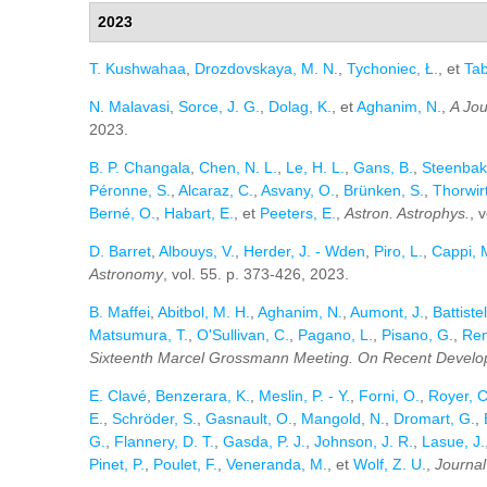
2023
T. Kushwahaa
,
Drozdovskaya, M. N.
,
Tychoniec, Ł.
, et
Tab
N. Malavasi
,
Sorce, J. G.
,
Dolag, K.
, et
Aghanim, N.
,
A Jou
2023.
B. P. Changala
,
Chen, N. L.
,
Le, H. L.
,
Gans, B.
,
Steenbak
Péronne, S.
,
Alcaraz, C.
,
Asvany, O.
,
Brünken, S.
,
Thorwirt
Berné, O.
,
Habart, E.
, et
Peeters, E.
,
Astron. Astrophys.
, 
D. Barret
,
Albouys, V.
,
Herder, J. - Wden
,
Piro, L.
,
Cappi, 
Astronomy
, vol. 55. p. 373-426, 2023.
B. Maffei
,
Abitbol, M. H.
,
Aghanim, N.
,
Aumont, J.
,
Battistel
Matsumura, T.
,
O'Sullivan, C.
,
Pagano, L.
,
Pisano, G.
,
Rem
Sixteenth Marcel Grossmann Meeting. On Recent Developmen
E. Clavé
,
Benzerara, K.
,
Meslin, P. - Y.
,
Forni, O.
,
Royer, C
E.
,
Schröder, S.
,
Gasnault, O.
,
Mangold, N.
,
Dromart, G.
,
G.
,
Flannery, D. T.
,
Gasda, P. J.
,
Johnson, J. R.
,
Lasue, J.
Pinet, P.
,
Poulet, F.
,
Veneranda, M.
, et
Wolf, Z. U.
,
Journal