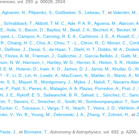
erences
, vol. 293. p. 00028, 2024.
,
Aghanim, N.
,
Pilipenko, S.
,
Gottloeber, S.
,
Lebeau, T.
, et
Valentini, M.
.
,
Schrabback, T.
,
Abbott, T. M. C.
,
Ade, P. A. R.
,
Aguena, M.
,
Alarcon, A
 E.
,
Avila, S.
,
Bacon, D.
,
Bayliss, M.
,
Beall, J. A.
,
Bechtol, K.
,
Becker, M. 
ryant, L.
,
Campos, A.
,
Canning, R. E. A.
,
Carlstrom, J. E.
,
A. Rosell, C.
,
 R.
,
Chiang, H. C.
,
Choi, A.
,
Chou, T. - L.
,
Citron, R.
,
C. Moran, C.
,
Cord
M.
,
DeRose, J.
,
Desai, S.
,
de Haan, T.
,
Diehl, H. T.
,
Dobbs, M. A.
,
Dodels
A.
,
Flores, A. M.
,
Frieman, J.
,
Gallicchio, J.
,
García-Bellido, J.
,
Gatti, M.
son, N. W.
,
Harrison, I.
,
Hartley, W. G.
,
Herner, K.
,
Hinton, S. R.
,
Holder
f, E. M.
,
Huterer, D.
,
Irwin, K. D.
,
James, D. J.
,
Jarvis, M.
,
Khullar, G.
,
K
. - F.
,
Li, D.
,
Lin, H.
,
Lowitz, A.
,
MacCrann, N.
,
Mahler, G.
,
Mantz, A.
,
Ma
er, S. S.
,
Miquel, R.
,
Montgomery, J.
,
Myles, J.
,
Natoli, T.
,
Navarro-Alsin
s, P.
,
Patil, S.
,
Pieres, A.
,
Malagón, A. A. Plazas
,
Porredon, A.
,
Prat, J.
,
l, J. E.
,
Rykoff, E. S.
,
Saliwanchik, B. R.
,
Salvati, L.
,
Sánchez, C.
,
Sanc
hin, T.
,
Sievers, C.
,
Smecher, G.
,
Smith, M.
,
Somboonpanyakul, T.
,
Som
Tucker, C.
,
Tutusaus, I.
,
Varga, T. N.
,
Veach, T.
,
Vieira, J. D.
,
Vikhlinin, A
nko, V.
,
Yin, B.
,
Young, M.
,
Zebrowski, J. A.
,
Zhang, Y.
,
Zohren, H.
, et
Z
Paste, J.
, et
Bonnaire, T.
,
Astronomy & Astrophysics
, vol. 692. p. A200,