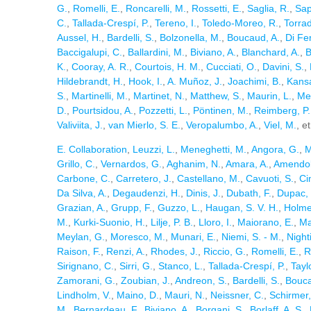
G.
,
Romelli, E.
,
Roncarelli, M.
,
Rossetti, E.
,
Saglia, R.
,
Sap
C.
,
Tallada-Crespí, P.
,
Tereno, I.
,
Toledo-Moreo, R.
,
Torrad
Aussel, H.
,
Bardelli, S.
,
Bolzonella, M.
,
Boucaud, A.
,
Di Fe
Baccigalupi, C.
,
Ballardini, M.
,
Biviano, A.
,
Blanchard, A.
,
B
K.
,
Cooray, A. R.
,
Courtois, H. M.
,
Cucciati, O.
,
Davini, S.
,
Hildebrandt, H.
,
Hook, I.
,
A. Muñoz, J.
,
Joachimi, B.
,
Kansa
S.
,
Martinelli, M.
,
Martinet, N.
,
Matthew, S.
,
Maurin, L.
,
Met
D.
,
Pourtsidou, A.
,
Pozzetti, L.
,
Pöntinen, M.
,
Reimberg, P.
Valiviita, J.
,
van Mierlo, S. E.
,
Veropalumbo, A.
,
Viel, M.
, e
E. Collaboration
,
Leuzzi, L.
,
Meneghetti, M.
,
Angora, G.
,
M
Grillo, C.
,
Vernardos, G.
,
Aghanim, N.
,
Amara, A.
,
Amendol
Carbone, C.
,
Carretero, J.
,
Castellano, M.
,
Cavuoti, S.
,
Ci
Da Silva, A.
,
Degaudenzi, H.
,
Dinis, J.
,
Dubath, F.
,
Dupac, 
Grazian, A.
,
Grupp, F.
,
Guzzo, L.
,
Haugan, S. V. H.
,
Holme
M.
,
Kurki-Suonio, H.
,
Lilje, P. B.
,
Lloro, I.
,
Maiorano, E.
,
Ma
Meylan, G.
,
Moresco, M.
,
Munari, E.
,
Niemi, S. - M.
,
Night
Raison, F.
,
Renzi, A.
,
Rhodes, J.
,
Riccio, G.
,
Romelli, E.
,
R
Sirignano, C.
,
Sirri, G.
,
Stanco, L.
,
Tallada-Crespí, P.
,
Taylo
Zamorani, G.
,
Zoubian, J.
,
Andreon, S.
,
Bardelli, S.
,
Bouca
Lindholm, V.
,
Maino, D.
,
Mauri, N.
,
Neissner, C.
,
Schirmer,
M.
,
Bernardeau, F.
,
Biviano, A.
,
Borgani, S.
,
Borlaff, A. S.
,