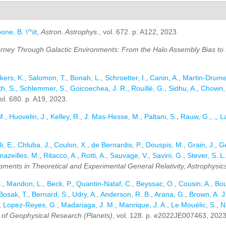
one, B. \^\it
,
Astron. Astrophys.
, vol. 672. p. A122, 2023.
rney Through Galactic Environments: From the Halo Assembly Bias to t
kers, K.
,
Salomon, T.
,
Bonah, L.
,
Schroetter, I.
,
Canin, A.
,
Martin-Drumel
h, S.
,
Schlemmer, S.
,
Goicoechea, J. R.
,
Rouillé, G.
,
Sidhu, A.
,
Chown,
vol. 680. p. A19, 2023.
M.
,
Huovelin, J.
,
Kelley, R.
,
J. Mas-Hesse, M.
,
Paltani, S.
,
Rauw, G.
,
,
,
L
li, E.
,
Chluba, J.
,
Coulon, X.
,
de Bernardis, P.
,
Douspis, M.
,
Grain, J.
,
Ge
azeilles, M.
,
Ritacco, A.
,
Rotti, A.
,
Sauvage, V.
,
Savini, G.
,
Stever, S. L.
ts in Theoretical and Experimental General Relativity, Astrophysics, 
.
,
Mandon, L.
,
Beck, P.
,
Quantin-Nataf, C.
,
Beyssac, O.
,
Cousin, A.
,
Bou
Bosak, T.
,
Bernard, S.
,
Udry, A.
,
Anderson, R. B.
,
Arana, G.
,
Brown, A. J
,
Lopez-Reyes, G.
,
Madariaga, J. M.
,
Manrique, J. A.
,
Le Mouélic, S.
,
N
 of Geophysical Research (Planets)
, vol. 128. p. e2022JE007463, 2023