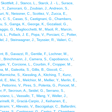
,
Skottfelt, J.
,
Stanco, L.
,
Starck, J. - L.
,
Surace,
 Y.
,
Zamorani, G.
,
Zoubian, J.
,
Andreon, S.
,
ri, N.
,
Neissner, C.
,
Scottez, V.
,
Zucca, E.
,
, C. S.
,
Casas, S.
,
Castignani, G.
,
Chambers,
u, S.
,
Ganga, K.
,
George, K.
,
Gozaliasl, G.
,
ggio, G.
,
Magliocchetti, M.
,
Maoli, R.
,
Marcin,
ii, L.
,
Pollack, J. E.
,
Popa, V.
,
Porciani, C.
,
Potter,
el, J.
,
Steinwagner, J.
,
Teyssier, R.
,
Valieri, C.
,
nt, B.
,
Gavazzi, R.
,
Gentile, F.
,
Lochner, M.
,
.
,
Brinchmann, J.
,
Camera, S.
,
Capobianco, V.
,
pin, Y.
,
Corcione, L.
,
Courbin, F.
,
Cropper, M.
,
a, M.
,
Galeotta, S.
,
Gillis, B.
,
Giocoli, C.
,
,
Kermiche, S.
,
Kiessling, A.
,
Kitching, T.
,
Kunz,
i, E.
,
Mei, S.
,
Melchior, M.
,
Mellier, Y.
,
Merlin, E.
,
,
Pettorino, V.
,
Pires, S.
,
Polenta, G.
,
Poncet, M.
,
, P.
,
Secroun, A.
,
Seidel, G.
,
Serrano, S.
,
nziano, L.
,
Vassallo, T.
,
Wang, Y.
,
Weller, J.
,
rinelli, R.
,
Graciá-Carpio, J.
,
Keihanen, E.
,
krami, Y.
,
Allevato, V.
,
Baccigalupi, C.
,
Ballardini,
Casas, S.
,
Castignani, G.
,
Castro, T.
,
Chambers,