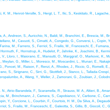
i, K. M.
,
Henrot-Versille, S.
,
Hergt, L. T.
,
Ilic, S.
,
Keskitalo, R.
,
Lagache,
, A.
,
Andreon, S.
,
Auricchio, N.
,
Baldi, M.
,
Branchini, E.
,
Brescia, M.
,
Br
ellano, M.
,
Cavuoti, S.
,
Cimatti, A.
,
Congedo, G.
,
Conversi, L.
,
Copin, Y
Farina, M.
,
Farrens, S.
,
Ferriol, S.
,
Frailis, M.
,
Franceschi, E.
,
Fumana,
,
Hormuth, F.
,
Hornstrup, A.
,
Hudelot, P.
,
Jahnke, K.
,
Joachimi, B.
,
Kermi
, V.
,
Lloro, I.
,
Maiorano, E.
,
Mansutti, O.
,
Marggraf, O.
,
Markovic, K.
,
Ma
.
,
Meylan, G.
,
Miller, L.
,
Moresco, M.
,
Moscardini, L.
,
Munari, E.
,
Nakaji
G.
,
Poncet, M.
,
Raison, F.
,
Renzi, A.
,
Rhodes, J.
,
Riccio, G.
,
Romelli, E.
rano, S.
,
Sirignano, C.
,
Sirri, G.
,
Skottfelt, J.
,
Stanco, L.
,
Tallada-Crespí,
eropalumbo, A.
,
Wang, Y.
,
Weller, J.
,
Zamorani, G.
,
Zoubian, J.
,
Colodr
. N.
,
Atrio-Barandela, F.
,
Scaramella, R.
,
Strauss, M. A.
,
Altieri, B.
,
Amar
cia, M.
,
Brinchmann, J.
,
Camera, S.
,
Capobianco, V.
,
Carbone, C.
,
Carr
pin, Y.
,
Corcione, L.
,
Courbin, F.
,
Courtois, H. M.
,
Da Silva, A.
,
Degaude
rriol, S.
,
Frailis, M.
,
Franceschi, E.
,
Galeotta, S.
,
Gillis, B.
,
Giocoli, C.
,
G