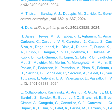
arXiv:2402.04006, 2024.
M. Tristram
,
Banday, A. J.
,
Douspis, M.
,
Garrido, X.
,
Gorsk
Astron. Astrophys.
, vol. 682. p. A37, 2024.
H. Dole
,
arXiv e-prints
. p. arXiv:2401.03929, 2024.
H. Jansen
,
Tewes, M.
,
Schrabback, T.
,
Aghanim, N.
,
Amara
Carbone, C.
,
Cardone, V. F.
,
Carretero, J.
,
Casas, S.
,
Cast
Silva, A.
,
Degaudenzi, H.
,
Dinis, J.
,
Dubath, F.
,
Dupac, X.
,
A.
,
Grupp, F.
,
Haugan, S. V. H.
,
Hoekstra, H.
,
Holmes, W.
Kubik, B.
,
Kurki-Suonio, H.
,
Ligori, S.
,
Lilje, P. B.
,
Lindholm
Mei, S.
,
Melchior, M.
,
Mellier, Y.
,
Meneghetti, M.
,
Merlin, E
Pasian, F.
,
Pedersen, K.
,
Pettorino, V.
,
Pires, S.
,
Polenta, 
D.
,
Sartoris, B.
,
Schneider, P.
,
Secroun, A.
,
Seidel, G.
,
Ser
Tutusaus, I.
,
Valentijn, E. A.
,
Valenziano, L.
,
Vassallo, T.
,
V
arXiv:2401.08239, 2024.
E. Collaboration
,
Kashlinsky, A.
,
Arendt, R. G.
,
Ashby, M. L
Bardelli, S.
,
Bender, R.
,
Bodendorf, C.
,
Branchini, E.
,
Bres
Cimatti, A.
,
Congedo, G.
,
Conselice, C. J.
,
Conversi, L.
,
Co
Dupac, X.
,
Dusini, S.
,
Ealet, A.
,
Farina, M.
,
Farrens, S.
,
Fe