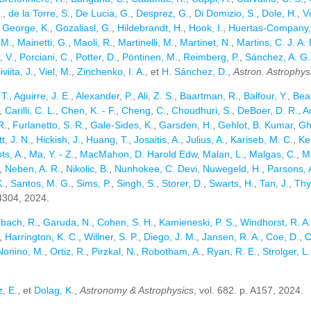
.
,
de la Torre, S.
,
De Lucia, G.
,
Desprez, G.
,
Di Domizio, S.
,
Dole, H.
,
Vi
,
George, K.
,
Gozaliasl, G.
,
Hildebrandt, H.
,
Hook, I.
,
Huertas-Company,
 M.
,
Mainetti, G.
,
Maoli, R.
,
Martinelli, M.
,
Martinet, N.
,
Martins, C. J. A. 
, V.
,
Porciani, C.
,
Potter, D.
,
Pöntinen, M.
,
Reimberg, P.
,
Sánchez, A. G.
iviita, J.
,
Viel, M.
,
Zinchenko, I. A.
, et
H. Sánchez, D.
,
Astron. Astrophys
T.
,
Aguirre, J. E.
,
Alexander, P.
,
Ali, Z. S.
,
Baartman, R.
,
Balfour, Y.
,
Bear
,
Carilli, C. L.
,
Chen, K. - F.
,
Cheng, C.
,
Choudhuri, S.
,
DeBoer, D. R.
,
A
R.
,
Furlanetto, S. R.
,
Gale-Sides, K.
,
Garsden, H.
,
Gehlot, B. Kumar
,
Gh
t, J. N.
,
Hickish, J.
,
Huang, T.
,
Josaitis, A.
,
Julius, A.
,
Kariseb, M. C.
,
Ke
ts, A.
,
Ma, Y. - Z.
,
MacMahon, D. Harold Edw
,
Malan, L.
,
Malgas, C.
,
M
,
Neben, A. R.
,
Nikolic, B.
,
Nunhokee, C. Devi
,
Nuwegeld, H.
,
Parsons, 
K.
,
Santos, M. G.
,
Sims, P.
,
Singh, S.
,
Storer, D.
,
Swarts, H.
,
Tan, J.
,
Thy
04304, 2024.
bach, R.
,
Garuda, N.
,
Cohen, S. H.
,
Kamieneski, P. S.
,
Windhorst, R. A.
,
Harrington, K. C.
,
Willner, S. P.
,
Diego, J. M.
,
Jansen, R. A.
,
Coe, D.
,
C
Nonino, M.
,
Ortiz, R.
,
Pirzkal, N.
,
Robotham, A.
,
Ryan, R. E.
,
Strolger, L.
, E.
, et
Dolag, K.
,
Astronomy & Astrophysics
, vol. 682. p. A157, 2024.