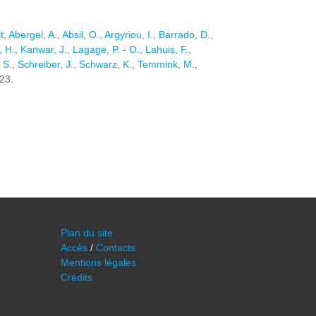
t
,
Abergel, A.
,
Absil, O.
,
Argyriou, I.
,
Barrado, D.
,
, H.
,
Kanwar, J.
,
Lagage, P. - O.
,
Lahuis, F.
,
 S.
,
Schreiber, J.
,
Schwarz, K.
,
Temmink, M.
,
023.
Plan du site
Accès
/
Contacts
Mentions légales
Crédits