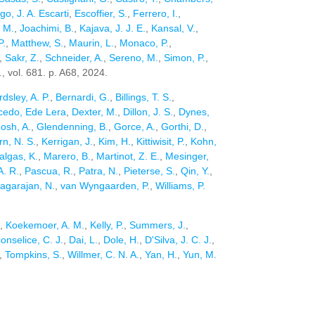
go, J. A. Escarti
,
Escoffier, S.
,
Ferrero, I.
,
 M.
,
Joachimi, B.
,
Kajava, J. J. E.
,
Kansal, V.
,
P.
,
Matthew, S.
,
Maurin, L.
,
Monaco, P.
,
,
Sakr, Z.
,
Schneider, A.
,
Sereno, M.
,
Simon, P.
,
.
, vol. 681. p. A68, 2024.
dsley, A. P.
,
Bernardi, G.
,
Billings, T. S.
,
cedo, Ede Lera
,
Dexter, M.
,
Dillon, J. S.
,
Dynes,
osh, A.
,
Glendenning, B.
,
Gorce, A.
,
Gorthi, D.
,
rn, N. S.
,
Kerrigan, J.
,
Kim, H.
,
Kittiwisit, P.
,
Kohn,
algas, K.
,
Marero, B.
,
Martinot, Z. E.
,
Mesinger,
A. R.
,
Pascua, R.
,
Patra, N.
,
Pieterse, S.
,
Qin, Y.
,
agarajan, N.
,
van Wyngaarden, P.
,
Williams, P.
,
Koekemoer, A. M.
,
Kelly, P.
,
Summers, J.
,
onselice, C. J.
,
Dai, L.
,
Dole, H.
,
D'Silva, J. C. J.
,
,
Tompkins, S.
,
Willmer, C. N. A.
,
Yan, H.
,
Yun, M.