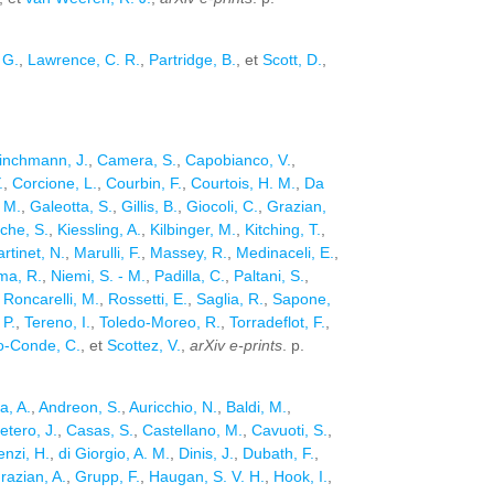
 G.
,
Lawrence, C. R.
,
Partridge, B.
, et
Scott, D.
,
inchmann, J.
,
Camera, S.
,
Capobianco, V.
,
.
,
Corcione, L.
,
Courbin, F.
,
Courtois, H. M.
,
Da
 M.
,
Galeotta, S.
,
Gillis, B.
,
Giocoli, C.
,
Grazian,
che, S.
,
Kiessling, A.
,
Kilbinger, M.
,
Kitching, T.
,
rtinet, N.
,
Marulli, F.
,
Massey, R.
,
Medinaceli, E.
,
ma, R.
,
Niemi, S. - M.
,
Padilla, C.
,
Paltani, S.
,
,
Roncarelli, M.
,
Rossetti, E.
,
Saglia, R.
,
Sapone,
 P.
,
Tereno, I.
,
Toledo-Moreo, R.
,
Torradeflot, F.
,
o-Conde, C.
, et
Scottez, V.
,
arXiv e-prints
. p.
a, A.
,
Andreon, S.
,
Auricchio, N.
,
Baldi, M.
,
etero, J.
,
Casas, S.
,
Castellano, M.
,
Cavuoti, S.
,
nzi, H.
,
di Giorgio, A. M.
,
Dinis, J.
,
Dubath, F.
,
razian, A.
,
Grupp, F.
,
Haugan, S. V. H.
,
Hook, I.
,