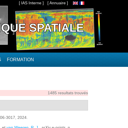
[ IAS Interne ]
[ Annuaire ]
IQUE SPATIALE
S
FORMATION
1485 resultats trouvés
3006-3017, 2024.
, et
van Weeren, R. J.
,
arXiv e-prints
. p.