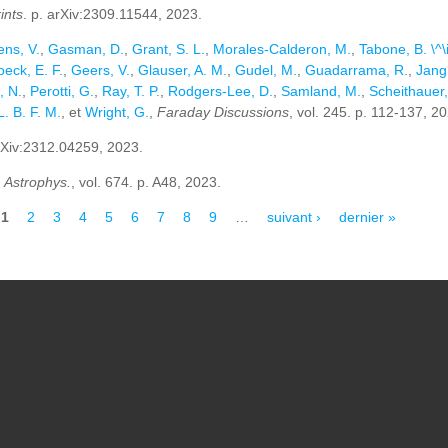
ints
. p. arXiv:2309.11544, 2023.
ens, V.
,
Gasman, D.
,
Grant, S. L.
,
Morales-Calderon, M.
,
Tabone, B. \^\i
eck, E. F.
,
Geers, V.
,
Glauser, A. M.
,
Gudel, M.
,
Guadarrama, R.
,
Jang
, N.
,
Perotti, G.
,
Ray, T. P.
,
Rodgers-Lee, D.
,
Samland, M.
,
Scheithauer,
. B. F. M.
, et
Wright, G.
,
Faraday Discussions
, vol. 245. p. 112-137, 2
arXiv:2312.04259, 2023.
. Astrophys.
, vol. 674. p. A48, 2023.
1
2
3
4
5
6
7
8
9
…
suivant ›
dernier »