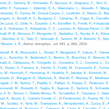
one, D.
,
Sartoris, B.
,
Schneider, P.
,
Secroun, A.
,
Sirignano, C.
,
Sirri, G.
eflot, F.
,
Tutusaus, I.
,
Valentijn, E. A.
,
Valenziano, L.
,
Vassallo, T.
,
Wang,
rdinando, D.
,
Farina, M.
,
Graciá-Carpio, J.
,
Lindholm, V.
,
Maino, D.
,
Mau
organi, S.
,
Borlaff, A. S.
,
Burigana, C.
,
Cabanac, R.
,
Cappi, A.
,
Carvalho
De Lucia, G.
,
Dole, H.
,
Escartin, J. A.
,
Escoffier, S.
,
Finelli, F.
,
Fotopoulo
l, V.
,
Keihanen, E.
,
Kirkpatrick, C. C.
,
Loureiro, A.
,
Macias-Perez, J.
,
Ma
calf, R. B.
,
Monaco, P.
,
Morgante, G.
,
Nadathur, S.
,
Nucita, A. A.
,
Patriz
,
Sánchez, A. G.
,
Sakr, Z.
,
Sefusatti, E.
,
Sereno, M.
,
A. Mancini, S.
,
Stad
t
Weaver, J. R.
,
Astron. Astrophys.
, vol. 681. p. A66, 2024.
etcalf, R. B.
,
Moscardini, L.
,
Rosati, P.
,
Bergamini, P.
,
Calura, F.
,
Cleme
a, L.
,
Auricchio, N.
,
Bodendorf, C.
,
Bonino, D.
,
Branchini, E.
,
Brescia, M
matti, A.
,
Clédassou, R.
,
Congedo, G.
,
Conselice, C. J.
,
Conversi, L.
,
Co
X.
,
Dusini, S.
,
Farrens, S.
,
Ferriol, S.
,
Frailis, M.
,
Franceschi, E.
,
Fuman
s, W.
,
Hormuth, F.
,
Hornstrup, A.
,
Hudelot, P.
,
Jahnke, K.
,
Kümmel, M.
nsutti, O.
,
Marggraf, O.
,
Markovic, K.
,
Marulli, F.
,
Massey, R.
,
Medinacel
ingale, J. W.
,
Nutma, T.
,
Padilla, C.
,
Paltani, S.
,
Pasian, F.
,
Pedersen, K.
oncarelli, M.
,
Rossetti, E.
,
Saglia, R.
,
Sapone, D.
,
Sartoris, B.
,
Schneider
r, A. N.
,
Tereno, I.
,
Toledo-Moreo, R.
,
Torradeflot, F.
,
Tutusaus, I.
,
Vale
ud, A.
,
Bozzo, E.
,
Colodro-Conde, C.
,
Di Ferdinando, D.
,
Farina, M.
,
Fa
 M.
,
Scottez, V.
,
Tenti, M.
,
Tramacere, A.
,
Veropalumbo, A.
,
Zucca, E.
,
A
Bretonnière, H.
,
Burigana, C.
,
Cabanac, R.
,
Cappi, A.
,
Carvalho, C. S.
,