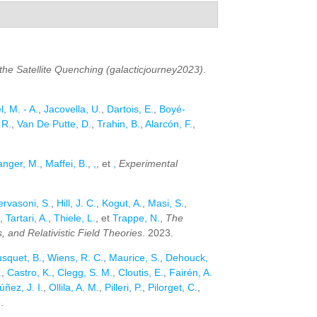
he Satellite Quenching (galacticjourney2023)
.
, M. - A.
,
Jacovella, U.
,
Dartois, E.
,
Boyé-
 R.
,
Van De Putte, D.
,
Trahin, B.
,
Alarcón, F.
,
anger, M.
,
Maffei, B.
,
,
, et
,
Experimental
rvasoni, S.
,
Hill, J. C.
,
Kogut, A.
,
Masi, S.
,
,
Tartari, A.
,
Thiele, L.
, et
Trappe, N.
,
The
and Relativistic Field Theories
. 2023.
squet, B.
,
Wiens, R. C.
,
Maurice, S.
,
Dehouck,
.
,
Castro, K.
,
Clegg, S. M.
,
Cloutis, E.
,
Fairén, A.
úñez, J. I.
,
Ollila, A. M.
,
Pilleri, P.
,
Pilorget, C.
,
.