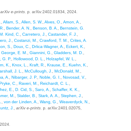
,
arXiv e-prints
. p. arXiv:2402.01834, 2024.
.
,
Allam, S.
,
Allen, S. W.
,
Alves, O.
,
Amon, A.
,
R.
,
Bender, A. N.
,
Benson, B. A.
,
Bernstein, G.
M. Kind, C.
,
Carretero, J.
,
Castander, F. J.
,
ero, J.
,
Costanzi, M.
,
Crawford, T. M.
,
Crites, A.
on, S.
,
Doux, C.
,
Drlica-Wagner, A.
,
Eckert, K.
,
,
George, E. M.
,
Giannini, G.
,
Gladders, M. D.
,
, G. P.
,
Hollowood, D. L.
,
Holzapfel, W. L.
,
im, K.
,
Knox, L.
,
Kraft, R.
,
Krause, E.
,
Kuehn, K.
,
rshall, J. L.
,
McCullough, J.
,
McDonald, M.
,
a, A.
,
Nibarger, J. P.
,
Noble, G. I.
,
Novosad, V.
,
Pryke, C.
,
Raveri, M.
,
Reichardt, C. L.
,
hez, E.
,
D. Cid, S.
,
Saro, A.
,
Schaffer, K. K.
,
mer, M.
,
Stalder, B.
,
Stark, A. A.
,
Stephen, J.
,
.
,
von der Linden, A.
,
Wang, G.
,
Weaverdyck, N.
,
untz, J.
,
arXiv e-prints
. p. arXiv:2401.02075,
 2024.