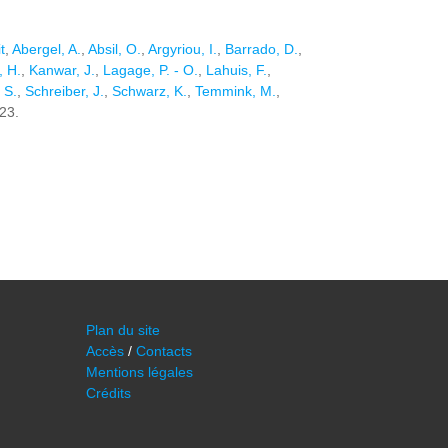
t
,
Abergel, A.
,
Absil, O.
,
Argyriou, I.
,
Barrado, D.
,
, H.
,
Kanwar, J.
,
Lagage, P. - O.
,
Lahuis, F.
,
 S.
,
Schreiber, J.
,
Schwarz, K.
,
Temmink, M.
,
023.
Plan du site
Accès
/
Contacts
Mentions légales
Crédits