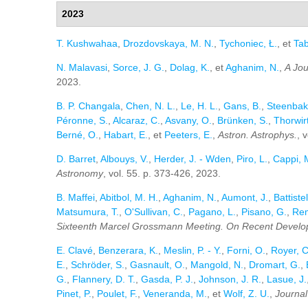
2023
T. Kushwahaa
,
Drozdovskaya, M. N.
,
Tychoniec, Ł.
, et
Tab
N. Malavasi
,
Sorce, J. G.
,
Dolag, K.
, et
Aghanim, N.
,
A Jou
2023.
B. P. Changala
,
Chen, N. L.
,
Le, H. L.
,
Gans, B.
,
Steenbak
Péronne, S.
,
Alcaraz, C.
,
Asvany, O.
,
Brünken, S.
,
Thorwirt
Berné, O.
,
Habart, E.
, et
Peeters, E.
,
Astron. Astrophys.
, 
D. Barret
,
Albouys, V.
,
Herder, J. - Wden
,
Piro, L.
,
Cappi, 
Astronomy
, vol. 55. p. 373-426, 2023.
B. Maffei
,
Abitbol, M. H.
,
Aghanim, N.
,
Aumont, J.
,
Battistel
Matsumura, T.
,
O'Sullivan, C.
,
Pagano, L.
,
Pisano, G.
,
Rem
Sixteenth Marcel Grossmann Meeting. On Recent Developmen
E. Clavé
,
Benzerara, K.
,
Meslin, P. - Y.
,
Forni, O.
,
Royer, C
E.
,
Schröder, S.
,
Gasnault, O.
,
Mangold, N.
,
Dromart, G.
,
G.
,
Flannery, D. T.
,
Gasda, P. J.
,
Johnson, J. R.
,
Lasue, J.
Pinet, P.
,
Poulet, F.
,
Veneranda, M.
, et
Wolf, Z. U.
,
Journal