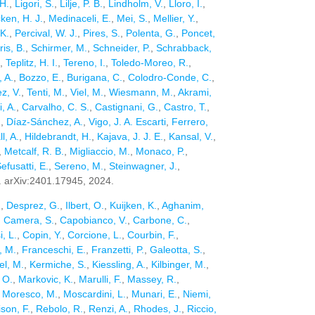
 H.
,
Ligori, S.
,
Lilje, P. B.
,
Lindholm, V.
,
Lloro, I.
,
en, H. J.
,
Medinaceli, E.
,
Mei, S.
,
Mellier, Y.
,
K.
,
Percival, W. J.
,
Pires, S.
,
Polenta, G.
,
Poncet,
ris, B.
,
Schirmer, M.
,
Schneider, P.
,
Schrabback,
,
Teplitz, H. I.
,
Tereno, I.
,
Toledo-Moreo, R.
,
, A.
,
Bozzo, E.
,
Burigana, C.
,
Colodro-Conde, C.
,
z, V.
,
Tenti, M.
,
Viel, M.
,
Wiesmann, M.
,
Akrami,
, A.
,
Carvalho, C. S.
,
Castignani, G.
,
Castro, T.
,
.
,
Díaz-Sánchez, A.
,
Vigo, J. A. Escarti
,
Ferrero,
l, A.
,
Hildebrandt, H.
,
Kajava, J. J. E.
,
Kansal, V.
,
,
Metcalf, R. B.
,
Migliaccio, M.
,
Monaco, P.
,
efusatti, E.
,
Sereno, M.
,
Steinwagner, J.
,
p. arXiv:2401.17945, 2024.
.
,
Desprez, G.
,
Ilbert, O.
,
Kuijken, K.
,
Aghanim,
,
Camera, S.
,
Capobianco, V.
,
Carbone, C.
,
, L.
,
Copin, Y.
,
Corcione, L.
,
Courbin, F.
,
s, M.
,
Franceschi, E.
,
Franzetti, P.
,
Galeotta, S.
,
l, M.
,
Kermiche, S.
,
Kiessling, A.
,
Kilbinger, M.
,
 O.
,
Markovic, K.
,
Marulli, F.
,
Massey, R.
,
,
Moresco, M.
,
Moscardini, L.
,
Munari, E.
,
Niemi,
son, F.
,
Rebolo, R.
,
Renzi, A.
,
Rhodes, J.
,
Riccio,