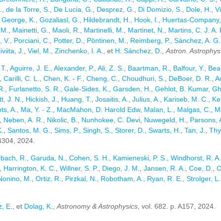
.
,
de la Torre, S.
,
De Lucia, G.
,
Desprez, G.
,
Di Domizio, S.
,
Dole, H.
,
Vi
,
George, K.
,
Gozaliasl, G.
,
Hildebrandt, H.
,
Hook, I.
,
Huertas-Company,
 M.
,
Mainetti, G.
,
Maoli, R.
,
Martinelli, M.
,
Martinet, N.
,
Martins, C. J. A. 
, V.
,
Porciani, C.
,
Potter, D.
,
Pöntinen, M.
,
Reimberg, P.
,
Sánchez, A. G.
iviita, J.
,
Viel, M.
,
Zinchenko, I. A.
, et
H. Sánchez, D.
,
Astron. Astrophys
T.
,
Aguirre, J. E.
,
Alexander, P.
,
Ali, Z. S.
,
Baartman, R.
,
Balfour, Y.
,
Bear
,
Carilli, C. L.
,
Chen, K. - F.
,
Cheng, C.
,
Choudhuri, S.
,
DeBoer, D. R.
,
A
R.
,
Furlanetto, S. R.
,
Gale-Sides, K.
,
Garsden, H.
,
Gehlot, B. Kumar
,
Gh
t, J. N.
,
Hickish, J.
,
Huang, T.
,
Josaitis, A.
,
Julius, A.
,
Kariseb, M. C.
,
Ke
ts, A.
,
Ma, Y. - Z.
,
MacMahon, D. Harold Edw
,
Malan, L.
,
Malgas, C.
,
M
,
Neben, A. R.
,
Nikolic, B.
,
Nunhokee, C. Devi
,
Nuwegeld, H.
,
Parsons, 
K.
,
Santos, M. G.
,
Sims, P.
,
Singh, S.
,
Storer, D.
,
Swarts, H.
,
Tan, J.
,
Thy
04304, 2024.
bach, R.
,
Garuda, N.
,
Cohen, S. H.
,
Kamieneski, P. S.
,
Windhorst, R. A.
,
Harrington, K. C.
,
Willner, S. P.
,
Diego, J. M.
,
Jansen, R. A.
,
Coe, D.
,
C
Nonino, M.
,
Ortiz, R.
,
Pirzkal, N.
,
Robotham, A.
,
Ryan, R. E.
,
Strolger, L.
, E.
, et
Dolag, K.
,
Astronomy & Astrophysics
, vol. 682. p. A157, 2024.