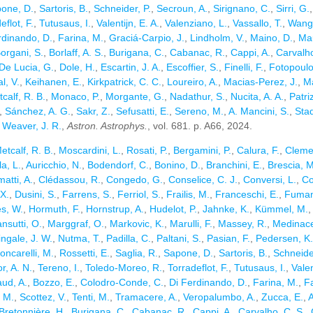
one, D.
,
Sartoris, B.
,
Schneider, P.
,
Secroun, A.
,
Sirignano, C.
,
Sirri, G.
eflot, F.
,
Tutusaus, I.
,
Valentijn, E. A.
,
Valenziano, L.
,
Vassallo, T.
,
Wang,
rdinando, D.
,
Farina, M.
,
Graciá-Carpio, J.
,
Lindholm, V.
,
Maino, D.
,
Mau
organi, S.
,
Borlaff, A. S.
,
Burigana, C.
,
Cabanac, R.
,
Cappi, A.
,
Carvalho
De Lucia, G.
,
Dole, H.
,
Escartin, J. A.
,
Escoffier, S.
,
Finelli, F.
,
Fotopoulo
l, V.
,
Keihanen, E.
,
Kirkpatrick, C. C.
,
Loureiro, A.
,
Macias-Perez, J.
,
Ma
calf, R. B.
,
Monaco, P.
,
Morgante, G.
,
Nadathur, S.
,
Nucita, A. A.
,
Patriz
,
Sánchez, A. G.
,
Sakr, Z.
,
Sefusatti, E.
,
Sereno, M.
,
A. Mancini, S.
,
Stad
t
Weaver, J. R.
,
Astron. Astrophys.
, vol. 681. p. A66, 2024.
etcalf, R. B.
,
Moscardini, L.
,
Rosati, P.
,
Bergamini, P.
,
Calura, F.
,
Cleme
a, L.
,
Auricchio, N.
,
Bodendorf, C.
,
Bonino, D.
,
Branchini, E.
,
Brescia, M
matti, A.
,
Clédassou, R.
,
Congedo, G.
,
Conselice, C. J.
,
Conversi, L.
,
Co
X.
,
Dusini, S.
,
Farrens, S.
,
Ferriol, S.
,
Frailis, M.
,
Franceschi, E.
,
Fuman
s, W.
,
Hormuth, F.
,
Hornstrup, A.
,
Hudelot, P.
,
Jahnke, K.
,
Kümmel, M.
nsutti, O.
,
Marggraf, O.
,
Markovic, K.
,
Marulli, F.
,
Massey, R.
,
Medinacel
ingale, J. W.
,
Nutma, T.
,
Padilla, C.
,
Paltani, S.
,
Pasian, F.
,
Pedersen, K.
oncarelli, M.
,
Rossetti, E.
,
Saglia, R.
,
Sapone, D.
,
Sartoris, B.
,
Schneider
r, A. N.
,
Tereno, I.
,
Toledo-Moreo, R.
,
Torradeflot, F.
,
Tutusaus, I.
,
Vale
ud, A.
,
Bozzo, E.
,
Colodro-Conde, C.
,
Di Ferdinando, D.
,
Farina, M.
,
Fa
 M.
,
Scottez, V.
,
Tenti, M.
,
Tramacere, A.
,
Veropalumbo, A.
,
Zucca, E.
,
A
Bretonnière, H.
,
Burigana, C.
,
Cabanac, R.
,
Cappi, A.
,
Carvalho, C. S.
,