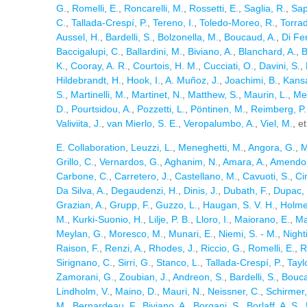
G.
,
Romelli, E.
,
Roncarelli, M.
,
Rossetti, E.
,
Saglia, R.
,
Sap
C.
,
Tallada-Crespí, P.
,
Tereno, I.
,
Toledo-Moreo, R.
,
Torrad
Aussel, H.
,
Bardelli, S.
,
Bolzonella, M.
,
Boucaud, A.
,
Di Fe
Baccigalupi, C.
,
Ballardini, M.
,
Biviano, A.
,
Blanchard, A.
,
B
K.
,
Cooray, A. R.
,
Courtois, H. M.
,
Cucciati, O.
,
Davini, S.
,
Hildebrandt, H.
,
Hook, I.
,
A. Muñoz, J.
,
Joachimi, B.
,
Kansa
S.
,
Martinelli, M.
,
Martinet, N.
,
Matthew, S.
,
Maurin, L.
,
Met
D.
,
Pourtsidou, A.
,
Pozzetti, L.
,
Pöntinen, M.
,
Reimberg, P.
Valiviita, J.
,
van Mierlo, S. E.
,
Veropalumbo, A.
,
Viel, M.
, e
E. Collaboration
,
Leuzzi, L.
,
Meneghetti, M.
,
Angora, G.
,
M
Grillo, C.
,
Vernardos, G.
,
Aghanim, N.
,
Amara, A.
,
Amendol
Carbone, C.
,
Carretero, J.
,
Castellano, M.
,
Cavuoti, S.
,
Ci
Da Silva, A.
,
Degaudenzi, H.
,
Dinis, J.
,
Dubath, F.
,
Dupac, 
Grazian, A.
,
Grupp, F.
,
Guzzo, L.
,
Haugan, S. V. H.
,
Holme
M.
,
Kurki-Suonio, H.
,
Lilje, P. B.
,
Lloro, I.
,
Maiorano, E.
,
Ma
Meylan, G.
,
Moresco, M.
,
Munari, E.
,
Niemi, S. - M.
,
Night
Raison, F.
,
Renzi, A.
,
Rhodes, J.
,
Riccio, G.
,
Romelli, E.
,
R
Sirignano, C.
,
Sirri, G.
,
Stanco, L.
,
Tallada-Crespí, P.
,
Taylo
Zamorani, G.
,
Zoubian, J.
,
Andreon, S.
,
Bardelli, S.
,
Bouca
Lindholm, V.
,
Maino, D.
,
Mauri, N.
,
Neissner, C.
,
Schirmer,
M.
,
Bernardeau, F.
,
Biviano, A.
,
Borgani, S.
,
Borlaff, A. S.
,