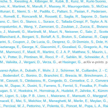
iche, S.
,
Kiessling, A.
,
Kilbinger, M.
,
Kubik, B.
,
Kunz, M.
,
Kurki-Suonio,
vic, K.
,
Martinet, N.
,
Marulli, F.
,
Massey, R.
,
Maurogordato, S.
,
McCrack
Munari, E.
,
Niemi, S. - M.
,
Padilla, C.
,
Paltani, S.
,
Pasian, F.
,
Pedersen, 
G.
,
Romelli, E.
,
Roncarelli, M.
,
Rossetti, E.
,
Saglia, R.
,
Sapone, D.
,
Sarto
ano, C.
,
Sirri, G.
,
Stanco, L.
,
Surace, C.
,
Tallada-Crespí, P.
,
Taylor, A. N.
eropalumbo, A.
,
Wang, Y.
,
Zamorani, G.
,
Zoubian, J.
,
Zucca, E.
,
Biviano
, J.
,
Mainetti, G.
,
Martinelli, M.
,
Mauri, N.
,
Neissner, C.
,
Sakr, Z.
,
Scotte
Blanchard, A.
,
Borgani, S.
,
Borlaff, A. S.
,
Bruton, S.
,
Cabanac, R.
,
Cappi
rini, S.
,
Coupon, J.
,
De Lucia, G.
,
Desprez, G.
,
Di Domizio, S.
,
Dole, H
aztanaga, E.
,
George, K.
,
Giacomini, F.
,
Gozaliasl, G.
,
Gregorio, A.
,
Hal
 M.
,
Mannucci, F.
,
Maoli, R.
,
Martins, C. J. A. P.
,
Matthew, S.
,
Maurin, L.
, V.
,
Potter, D.
,
Pöntinen, M.
,
Rocci, P. - F.
,
Sahlén, M.
,
Schneider, A.
,
S
 M.
,
Valiviita, J.
,
Vergani, D.
,
Verza, G.
, et
Hasinger, G.
,
arXiv e-prints
. 
varez-Ayllon, A.
,
Dubath, F.
,
Mohr, J. J.
,
Schirmer, M.
,
Cuillandre, J. - C
.
,
Bodendorf, C.
,
Bonino, D.
,
Branchini, E.
,
Brescia, M.
,
Brinchmann, J.
 M.
,
Cavuoti, S.
,
Clédassou, R.
,
Congedo, G.
,
Conselice, C. J.
,
Conversi
is, M.
,
Dupac, X.
,
Dusini, S.
,
Farrens, S.
,
Ferriol, S.
,
Fosalba, P.
,
Fraili
ugan, S. V.
,
Hoekstra, H.
,
Hornstrup, A.
,
Hudelot, P.
,
Jahnke, K.
,
Kümme
 H.
,
Ligori, S.
,
Lilje, P. B.
,
Lloro, I.
,
Maiorano, E.
,
Mansutti, O.
,
Marggraf,
naceli, E.
,
Mei, S.
,
Melchior, M.
,
Meneghetti, M.
,
Merlin, E.
,
Meylan, G.
.
,
Percival, W. J.
,
Pettorino, V.
,
Polenta, G.
,
Poncet, M.
,
Popa, L. A.
,
Rai