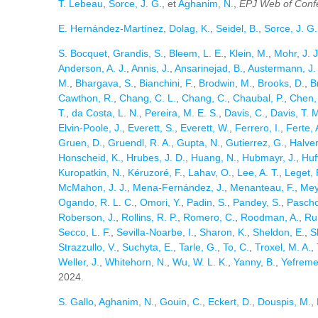
T. Lebeau
,
Sorce, J. G.
, et
Aghanim, N.
,
EPJ Web of Conf
E. Hernández-Martínez
,
Dolag, K.
,
Seidel, B.
,
Sorce, J. G.
S. Bocquet
,
Grandis, S.
,
Bleem, L. E.
,
Klein, M.
,
Mohr, J. J
Anderson, A. J.
,
Annis, J.
,
Ansarinejad, B.
,
Austermann, J.
M.
,
Bhargava, S.
,
Bianchini, F.
,
Brodwin, M.
,
Brooks, D.
,
B
Cawthon, R.
,
Chang, C. L.
,
Chang, C.
,
Chaubal, P.
,
Chen,
T.
,
da Costa, L. N.
,
Pereira, M. E. S.
,
Davis, C.
,
Davis, T. 
Elvin-Poole, J.
,
Everett, S.
,
Everett, W.
,
Ferrero, I.
,
Ferte, 
Gruen, D.
,
Gruendl, R. A.
,
Gupta, N.
,
Gutierrez, G.
,
Halver
Honscheid, K.
,
Hrubes, J. D.
,
Huang, N.
,
Hubmayr, J.
,
Huf
Kuropatkin, N.
,
Kéruzoré, F.
,
Lahav, O.
,
Lee, A. T.
,
Leget, P
McMahon, J. J.
,
Mena-Fernández, J.
,
Menanteau, F.
,
Mey
Ogando, R. L. C.
,
Omori, Y.
,
Padin, S.
,
Pandey, S.
,
Pascho
Roberson, J.
,
Rollins, R. P.
,
Romero, C.
,
Roodman, A.
,
Ruh
Secco, L. F.
,
Sevilla-Noarbe, I.
,
Sharon, K.
,
Sheldon, E.
,
S
Strazzullo, V.
,
Suchyta, E.
,
Tarle, G.
,
To, C.
,
Troxel, M. A.
,
Weller, J.
,
Whitehorn, N.
,
Wu, W. L. K.
,
Yanny, B.
,
Yefreme
2024.
S. Gallo
,
Aghanim, N.
,
Gouin, C.
,
Eckert, D.
,
Douspis, M.
,