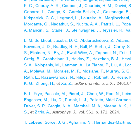
K. C.
,
Cooray, A. R.
,
Coupon, J.
,
Courtois, H. M.
,
Davini, S
Gabarra, L.
,
Ganga, K.
,
García-Bellido, J.
,
Gaztanaga, E.
Kirkpatrick, C. C.
,
Legrand, L.
,
Loureiro, A.
,
Magliocchetti,
Morgante, G.
,
Nadathur, S.
,
Nucita, A. A.
,
Patrizii, L.
,
Popa
A. Mancini, S.
,
Stadel, J.
,
Steinwagner, J.
,
Teyssier, R.
,
Val
L. M. Berkhout
,
Jacobs, D. C.
,
Abdurashidova, Z.
,
Adams, 
Bowman, J. D.
,
Bradley, R. F.
,
Bull, P.
,
Burba, J.
,
Carey, S.
S.
,
Eksteen, N.
,
Ely, J.
,
Ewall-Wice, A.
,
Fagnoni, N.
,
Fritz, 
Greig, B.
,
Grobbelaar, J.
,
Halday, Z.
,
Hazelton, B. J.
,
Hewit
S. A.
,
Kolopanis, M.
,
Lanman, A.
,
La Plante, P.
,
Liu, A.
,
Loo
A.
,
Molewa, M.
,
Morales, M. F.
,
Mosiane, T.
,
Murray, S. G.
Rath, E.
,
Razavi-Ghods, N.
,
Riley, D.
,
Robnett, J.
,
Rosie, 
K. G.
,
Zheng, H.
, et
Xu, Z.
,
arXiv e-prints
. p. arXiv:2401.
B. L. Frye
,
Pascale, M.
,
Pierel, J.
,
Chen, W.
,
Foo, N.
,
Leim
Engesser, M.
,
Liu, D.
,
Furtak, L. J.
,
Polletta, Mdel Carmen
Driver, S. P.
,
Grogin, N. A.
,
Marshall, M. A.
,
Meena, A. K.
,
S.
, et
Zitrin, A.
,
Astrophys. J.
, vol. 961. p. 171, 2024.
T. Lebeau
,
Sorce, J. G.
,
Aghanim, N.
,
Hernández-Martínez