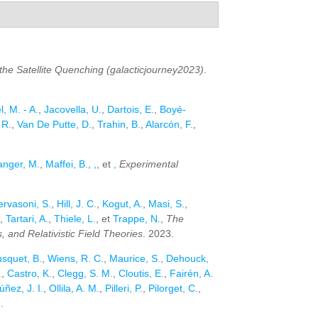
he Satellite Quenching (galacticjourney2023)
.
, M. - A.
,
Jacovella, U.
,
Dartois, E.
,
Boyé-
 R.
,
Van De Putte, D.
,
Trahin, B.
,
Alarcón, F.
,
anger, M.
,
Maffei, B.
,
,
, et
,
Experimental
rvasoni, S.
,
Hill, J. C.
,
Kogut, A.
,
Masi, S.
,
,
Tartari, A.
,
Thiele, L.
, et
Trappe, N.
,
The
and Relativistic Field Theories
. 2023.
squet, B.
,
Wiens, R. C.
,
Maurice, S.
,
Dehouck,
.
,
Castro, K.
,
Clegg, S. M.
,
Cloutis, E.
,
Fairén, A.
úñez, J. I.
,
Ollila, A. M.
,
Pilleri, P.
,
Pilorget, C.
,
.