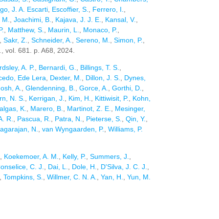
go, J. A. Escarti
,
Escoffier, S.
,
Ferrero, I.
,
 M.
,
Joachimi, B.
,
Kajava, J. J. E.
,
Kansal, V.
,
P.
,
Matthew, S.
,
Maurin, L.
,
Monaco, P.
,
,
Sakr, Z.
,
Schneider, A.
,
Sereno, M.
,
Simon, P.
,
.
, vol. 681. p. A68, 2024.
dsley, A. P.
,
Bernardi, G.
,
Billings, T. S.
,
cedo, Ede Lera
,
Dexter, M.
,
Dillon, J. S.
,
Dynes,
osh, A.
,
Glendenning, B.
,
Gorce, A.
,
Gorthi, D.
,
rn, N. S.
,
Kerrigan, J.
,
Kim, H.
,
Kittiwisit, P.
,
Kohn,
algas, K.
,
Marero, B.
,
Martinot, Z. E.
,
Mesinger,
A. R.
,
Pascua, R.
,
Patra, N.
,
Pieterse, S.
,
Qin, Y.
,
agarajan, N.
,
van Wyngaarden, P.
,
Williams, P.
,
Koekemoer, A. M.
,
Kelly, P.
,
Summers, J.
,
onselice, C. J.
,
Dai, L.
,
Dole, H.
,
D'Silva, J. C. J.
,
,
Tompkins, S.
,
Willmer, C. N. A.
,
Yan, H.
,
Yun, M.