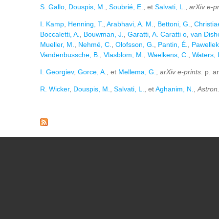
S. Gallo
,
Douspis, M.
,
Soubrié, E.
, et
Salvati, L.
,
arXiv e-pr
I. Kamp
,
Henning, T.
,
Arabhavi, A. M.
,
Bettoni, G.
,
Christia
Boccaletti, A.
,
Bouwman, J.
,
Garatti, A. Caratti o
,
van Disho
Mueller, M.
,
Nehmé, C.
,
Olofsson, G.
,
Pantin, É.
,
Pawellek
Vandenbussche, B.
,
Vlasblom, M.
,
Waelkens, C.
,
Waters, L
I. Georgiev
,
Gorce, A.
, et
Mellema, G.
,
arXiv e-prints
. p. 
R. Wicker
,
Douspis, M.
,
Salvati, L.
, et
Aghanim, N.
,
Astron
Pages