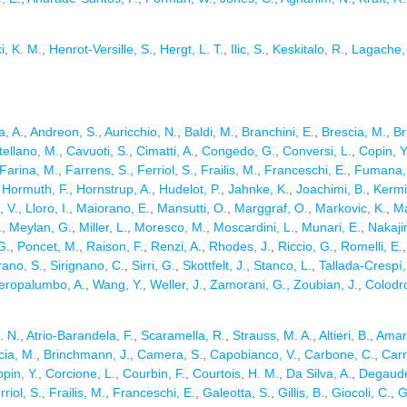
i, K. M.
,
Henrot-Versille, S.
,
Hergt, L. T.
,
Ilic, S.
,
Keskitalo, R.
,
Lagache,
, A.
,
Andreon, S.
,
Auricchio, N.
,
Baldi, M.
,
Branchini, E.
,
Brescia, M.
,
Br
ellano, M.
,
Cavuoti, S.
,
Cimatti, A.
,
Congedo, G.
,
Conversi, L.
,
Copin, Y
Farina, M.
,
Farrens, S.
,
Ferriol, S.
,
Frailis, M.
,
Franceschi, E.
,
Fumana,
,
Hormuth, F.
,
Hornstrup, A.
,
Hudelot, P.
,
Jahnke, K.
,
Joachimi, B.
,
Kermi
, V.
,
Lloro, I.
,
Maiorano, E.
,
Mansutti, O.
,
Marggraf, O.
,
Markovic, K.
,
Ma
.
,
Meylan, G.
,
Miller, L.
,
Moresco, M.
,
Moscardini, L.
,
Munari, E.
,
Nakaji
G.
,
Poncet, M.
,
Raison, F.
,
Renzi, A.
,
Rhodes, J.
,
Riccio, G.
,
Romelli, E.
rano, S.
,
Sirignano, C.
,
Sirri, G.
,
Skottfelt, J.
,
Stanco, L.
,
Tallada-Crespí,
eropalumbo, A.
,
Wang, Y.
,
Weller, J.
,
Zamorani, G.
,
Zoubian, J.
,
Colodr
. N.
,
Atrio-Barandela, F.
,
Scaramella, R.
,
Strauss, M. A.
,
Altieri, B.
,
Amar
cia, M.
,
Brinchmann, J.
,
Camera, S.
,
Capobianco, V.
,
Carbone, C.
,
Carr
pin, Y.
,
Corcione, L.
,
Courbin, F.
,
Courtois, H. M.
,
Da Silva, A.
,
Degaude
rriol, S.
,
Frailis, M.
,
Franceschi, E.
,
Galeotta, S.
,
Gillis, B.
,
Giocoli, C.
,
G