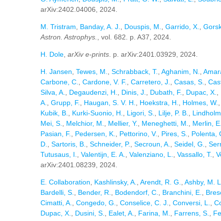
arXiv:2402.04006, 2024.
M. Tristram
,
Banday, A. J.
,
Douspis, M.
,
Garrido, X.
,
Gorsk
Astron. Astrophys.
, vol. 682. p. A37, 2024.
H. Dole
,
arXiv e-prints
. p. arXiv:2401.03929, 2024.
H. Jansen
,
Tewes, M.
,
Schrabback, T.
,
Aghanim, N.
,
Amara
Carbone, C.
,
Cardone, V. F.
,
Carretero, J.
,
Casas, S.
,
Cast
Silva, A.
,
Degaudenzi, H.
,
Dinis, J.
,
Dubath, F.
,
Dupac, X.
,
A.
,
Grupp, F.
,
Haugan, S. V. H.
,
Hoekstra, H.
,
Holmes, W.
Kubik, B.
,
Kurki-Suonio, H.
,
Ligori, S.
,
Lilje, P. B.
,
Lindholm
Mei, S.
,
Melchior, M.
,
Mellier, Y.
,
Meneghetti, M.
,
Merlin, E
Pasian, F.
,
Pedersen, K.
,
Pettorino, V.
,
Pires, S.
,
Polenta, 
D.
,
Sartoris, B.
,
Schneider, P.
,
Secroun, A.
,
Seidel, G.
,
Ser
Tutusaus, I.
,
Valentijn, E. A.
,
Valenziano, L.
,
Vassallo, T.
,
V
arXiv:2401.08239, 2024.
E. Collaboration
,
Kashlinsky, A.
,
Arendt, R. G.
,
Ashby, M. L
Bardelli, S.
,
Bender, R.
,
Bodendorf, C.
,
Branchini, E.
,
Bres
Cimatti, A.
,
Congedo, G.
,
Conselice, C. J.
,
Conversi, L.
,
Co
Dupac, X.
,
Dusini, S.
,
Ealet, A.
,
Farina, M.
,
Farrens, S.
,
Fe