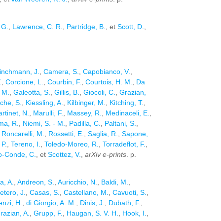
 G.
,
Lawrence, C. R.
,
Partridge, B.
, et
Scott, D.
,
inchmann, J.
,
Camera, S.
,
Capobianco, V.
,
.
,
Corcione, L.
,
Courbin, F.
,
Courtois, H. M.
,
Da
 M.
,
Galeotta, S.
,
Gillis, B.
,
Giocoli, C.
,
Grazian,
che, S.
,
Kiessling, A.
,
Kilbinger, M.
,
Kitching, T.
,
rtinet, N.
,
Marulli, F.
,
Massey, R.
,
Medinaceli, E.
,
ma, R.
,
Niemi, S. - M.
,
Padilla, C.
,
Paltani, S.
,
,
Roncarelli, M.
,
Rossetti, E.
,
Saglia, R.
,
Sapone,
 P.
,
Tereno, I.
,
Toledo-Moreo, R.
,
Torradeflot, F.
,
o-Conde, C.
, et
Scottez, V.
,
arXiv e-prints
. p.
a, A.
,
Andreon, S.
,
Auricchio, N.
,
Baldi, M.
,
etero, J.
,
Casas, S.
,
Castellano, M.
,
Cavuoti, S.
,
nzi, H.
,
di Giorgio, A. M.
,
Dinis, J.
,
Dubath, F.
,
razian, A.
,
Grupp, F.
,
Haugan, S. V. H.
,
Hook, I.
,