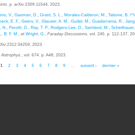
ints
. p. arXiv:2309.11544, 2023.
ens, V.
,
Gasman, D.
,
Grant, S. L.
,
Morales-Calderon, M.
,
Tabone, B. \^\i
eck, E. F.
,
Geers, V.
,
Glauser, A. M.
,
Gudel, M.
,
Guadarrama, R.
,
Jang
, N.
,
Perotti, G.
,
Ray, T. P.
,
Rodgers-Lee, D.
,
Samland, M.
,
Scheithauer,
. B. F. M.
, et
Wright, G.
,
Faraday Discussions
, vol. 245. p. 112-137, 2
arXiv:2312.04259, 2023.
. Astrophys.
, vol. 674. p. A48, 2023.
1
2
3
4
5
6
7
8
9
…
suivant ›
dernier »