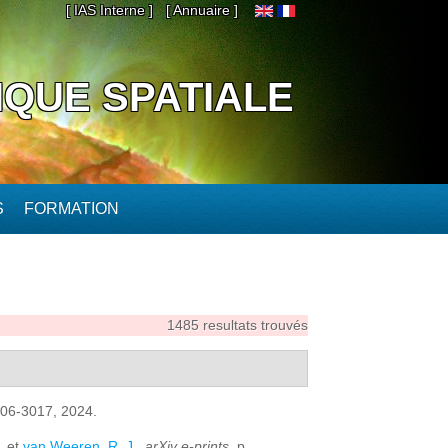
[ IAS Interne ]
[ Annuaire ]
IQUE SPATIALE
S
FORMATION
1485 resultats trouvés
3006-3017, 2024.
, et
van Weeren, R. J.
,
arXiv e-prints
. p.