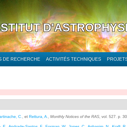
NSTITUT D'ASTROPHYS
ÉS DE RECHERCHE
ACTIVITÉS TECHNIQUES
PROJET
rtinache, C.
, et
Rettura, A.
,
Monthly Notices of the RAS
, vol. 527. p. 
, E.
,
Andrade-Santos, F.
,
Forman, W.
,
Jones, C.
,
Aghanim, N.
,
Kraft, R.