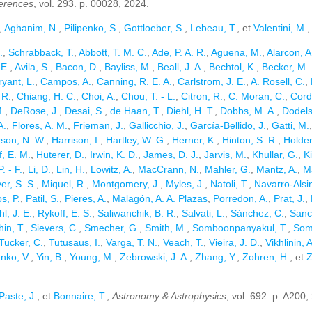
erences
, vol. 293. p. 00028, 2024.
,
Aghanim, N.
,
Pilipenko, S.
,
Gottloeber, S.
,
Lebeau, T.
, et
Valentini, M.
.
,
Schrabback, T.
,
Abbott, T. M. C.
,
Ade, P. A. R.
,
Aguena, M.
,
Alarcon, A
 E.
,
Avila, S.
,
Bacon, D.
,
Bayliss, M.
,
Beall, J. A.
,
Bechtol, K.
,
Becker, M. 
ryant, L.
,
Campos, A.
,
Canning, R. E. A.
,
Carlstrom, J. E.
,
A. Rosell, C.
,
 R.
,
Chiang, H. C.
,
Choi, A.
,
Chou, T. - L.
,
Citron, R.
,
C. Moran, C.
,
Cord
M.
,
DeRose, J.
,
Desai, S.
,
de Haan, T.
,
Diehl, H. T.
,
Dobbs, M. A.
,
Dodels
A.
,
Flores, A. M.
,
Frieman, J.
,
Gallicchio, J.
,
García-Bellido, J.
,
Gatti, M.
son, N. W.
,
Harrison, I.
,
Hartley, W. G.
,
Herner, K.
,
Hinton, S. R.
,
Holder
f, E. M.
,
Huterer, D.
,
Irwin, K. D.
,
James, D. J.
,
Jarvis, M.
,
Khullar, G.
,
K
. - F.
,
Li, D.
,
Lin, H.
,
Lowitz, A.
,
MacCrann, N.
,
Mahler, G.
,
Mantz, A.
,
Ma
er, S. S.
,
Miquel, R.
,
Montgomery, J.
,
Myles, J.
,
Natoli, T.
,
Navarro-Alsin
s, P.
,
Patil, S.
,
Pieres, A.
,
Malagón, A. A. Plazas
,
Porredon, A.
,
Prat, J.
,
l, J. E.
,
Rykoff, E. S.
,
Saliwanchik, B. R.
,
Salvati, L.
,
Sánchez, C.
,
Sanc
hin, T.
,
Sievers, C.
,
Smecher, G.
,
Smith, M.
,
Somboonpanyakul, T.
,
Som
Tucker, C.
,
Tutusaus, I.
,
Varga, T. N.
,
Veach, T.
,
Vieira, J. D.
,
Vikhlinin, A
nko, V.
,
Yin, B.
,
Young, M.
,
Zebrowski, J. A.
,
Zhang, Y.
,
Zohren, H.
, et
Z
Paste, J.
, et
Bonnaire, T.
,
Astronomy & Astrophysics
, vol. 692. p. A200,