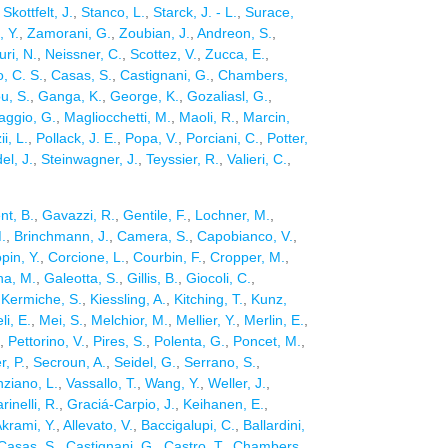
,
Skottfelt, J.
,
Stanco, L.
,
Starck, J. - L.
,
Surace,
 Y.
,
Zamorani, G.
,
Zoubian, J.
,
Andreon, S.
,
ri, N.
,
Neissner, C.
,
Scottez, V.
,
Zucca, E.
,
, C. S.
,
Casas, S.
,
Castignani, G.
,
Chambers,
u, S.
,
Ganga, K.
,
George, K.
,
Gozaliasl, G.
,
ggio, G.
,
Magliocchetti, M.
,
Maoli, R.
,
Marcin,
ii, L.
,
Pollack, J. E.
,
Popa, V.
,
Porciani, C.
,
Potter,
el, J.
,
Steinwagner, J.
,
Teyssier, R.
,
Valieri, C.
,
nt, B.
,
Gavazzi, R.
,
Gentile, F.
,
Lochner, M.
,
.
,
Brinchmann, J.
,
Camera, S.
,
Capobianco, V.
,
pin, Y.
,
Corcione, L.
,
Courbin, F.
,
Cropper, M.
,
a, M.
,
Galeotta, S.
,
Gillis, B.
,
Giocoli, C.
,
,
Kermiche, S.
,
Kiessling, A.
,
Kitching, T.
,
Kunz,
i, E.
,
Mei, S.
,
Melchior, M.
,
Mellier, Y.
,
Merlin, E.
,
,
Pettorino, V.
,
Pires, S.
,
Polenta, G.
,
Poncet, M.
,
, P.
,
Secroun, A.
,
Seidel, G.
,
Serrano, S.
,
nziano, L.
,
Vassallo, T.
,
Wang, Y.
,
Weller, J.
,
rinelli, R.
,
Graciá-Carpio, J.
,
Keihanen, E.
,
krami, Y.
,
Allevato, V.
,
Baccigalupi, C.
,
Ballardini,
Casas, S.
,
Castignani, G.
,
Castro, T.
,
Chambers,