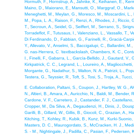
Hormuth, F.
,
Hornstrup, A.
,
Jahnke, K.
,
Keihanen, E.
,
Kerm
Maino, D.
,
Maiorano, E.
,
Mansutti, O.
,
Marggraf, O.
,
Marko
Meneghetti, M.
,
Meylan, G.
,
Moresco, M.
,
Moscardini, L.
,
M.
,
Popa, L. A.
,
Raison, F.
,
Renzi, A.
,
Rhodes, J.
,
Riccio, 
T.
,
Secroun, A.
,
Seidel, G.
,
Seiffert, M.
,
Serrano, S.
,
Sirign
Torradeflot, F.
,
Tutusaus, I.
,
Valenziano, L.
,
Vassallo, T.
,
V
Di Ferdinando, D.
,
Fabbian, G.
,
Farinelli, R.
,
Graciá-Carpio
Y.
,
Allevato, V.
,
Anselmi, S.
,
Baccigalupi, C.
,
Ballardini, M.
,
G. nas-Herrera, C. \textbackslash
,
Chambers, K. C.
,
Conta
I.
,
Finelli, F.
,
Gabarra, L.
,
García-Bellido, J.
,
Gautard, V.
,
G
Kirkpatrick, C. C.
,
Legrand, L.
,
Loureiro, A.
,
Magliocchetti,
Morgante, G.
,
Nadathur, S.
,
Walton, N. A.
,
Patrizii, L.
,
Popa
Testera, G.
,
Teyssier, R.
,
Toft, S.
,
Tosi, S.
,
Troja, A.
,
Tucci,
E. Collaboration
,
Paltani, S.
,
Coupon, J.
,
Hartley, W. G.
,
Al
N.
,
Altieri, B.
,
Amara, A.
,
Auricchio, N.
,
Baldi, M.
,
Bender, R
Cardone, V. F.
,
Carretero, J.
,
Castander, F. J.
,
Castellano,
Cropper, M.
,
Da Silva, A.
,
Degaudenzi, H.
,
Dinis, J.
,
Dousp
Garilli, B.
,
Gillard, W.
,
Gillis, B.
,
Giocoli, C.
,
Grazian, A.
,
Ha
Kitching, T.
,
Kohley, R.
,
Kubik, B.
,
Kunz, M.
,
Kurki-Suonio,
Masters, D. C.
,
Maurogordato, S.
,
McCracken, H. J.
,
Medi
S. - M.
,
Nightingale, J.
,
Padilla, C.
,
Pasian, F.
,
Pedersen, K