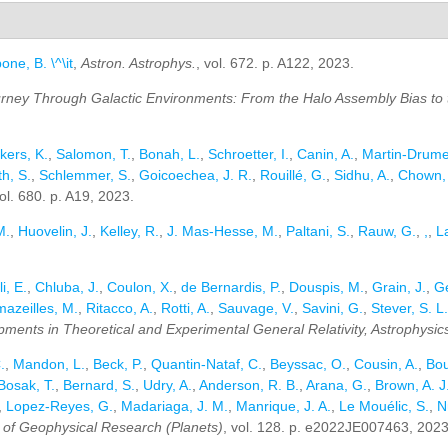
one, B. \^\it
,
Astron. Astrophys.
, vol. 672. p. A122, 2023.
rney Through Galactic Environments: From the Halo Assembly Bias to t
kers, K.
,
Salomon, T.
,
Bonah, L.
,
Schroetter, I.
,
Canin, A.
,
Martin-Drumel
h, S.
,
Schlemmer, S.
,
Goicoechea, J. R.
,
Rouillé, G.
,
Sidhu, A.
,
Chown,
vol. 680. p. A19, 2023.
M.
,
Huovelin, J.
,
Kelley, R.
,
J. Mas-Hesse, M.
,
Paltani, S.
,
Rauw, G.
,
,
,
L
li, E.
,
Chluba, J.
,
Coulon, X.
,
de Bernardis, P.
,
Douspis, M.
,
Grain, J.
,
Ge
azeilles, M.
,
Ritacco, A.
,
Rotti, A.
,
Sauvage, V.
,
Savini, G.
,
Stever, S. L.
ts in Theoretical and Experimental General Relativity, Astrophysics, 
.
,
Mandon, L.
,
Beck, P.
,
Quantin-Nataf, C.
,
Beyssac, O.
,
Cousin, A.
,
Bou
Bosak, T.
,
Bernard, S.
,
Udry, A.
,
Anderson, R. B.
,
Arana, G.
,
Brown, A. J
,
Lopez-Reyes, G.
,
Madariaga, J. M.
,
Manrique, J. A.
,
Le Mouélic, S.
,
N
 of Geophysical Research (Planets)
, vol. 128. p. e2022JE007463, 2023