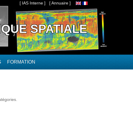
[ IAS Interne ]
[ Annuaire ]
IQUE SPATIALE
S
FORMATION
tégories.