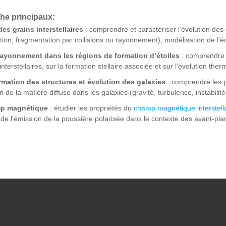
he principaux:
es grains interstellaires
: comprendre et caractériser l'évolution des
ion, fragmentation par collisions ou rayonnement), modélisation de l’ém
-rayonnement dans les régions de formation d’étoiles
: comprendre l
nterstellaires, sur la formation stellaire associée et sur l'évolution t
rmation des structures et évolution des galaxies
: comprendre les p
on de la matière diffuse dans les galaxies (gravité, turbulence, instabilité
mp magnétique
: étudier les propriétés du
champ magnétique interstell
 de l’émission de la poussière polarisée dans le contexte des avant-pla