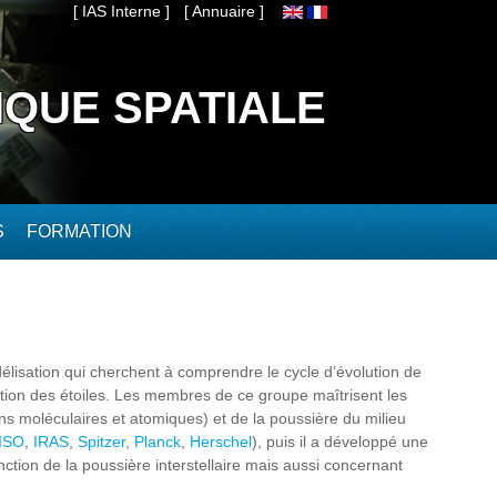
[ IAS Interne ]
[ Annuaire ]
IQUE SPATIALE
S
FORMATION
élisation qui cherchent à comprendre le cycle d’évolution de
mation des étoiles. Les membres de ce groupe maîtrisent les
ns moléculaires et atomiques) et de la poussière du milieu
ISO
,
IRAS
,
Spitzer
,
Planck
,
Herschel
), puis il a développé une
nction de la poussière interstellaire mais aussi concernant