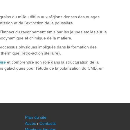
 grains du milieu diffus aux régions denses des nuages
ission et de l’extinction de la poussière.
’impact du rayonnement émis par les jeunes étoiles sur la
hermodynamique et chimique de la matière.
rocessus physiques impliqués dans la formation des
 thermique, rétro-action stellaire).
aire
et comprendre son rôle dans la structuration de la
ns galactiques pour l’étude de la polarisation du CMB, en
Plan du site
Accès
/
Contacts
Mentions légales