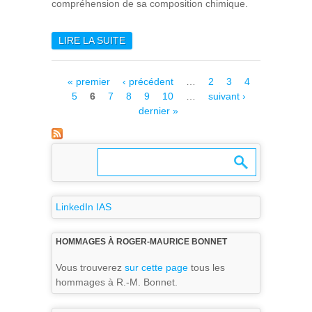
compréhension de sa composition chimique.
LIRE LA SUITE
DE LE JWST DÉTECTE DU
CO₂ ET DU H₂O₂ À LA
SURFACE DE CHARON
Pages
« premier
‹ précédent
…
2
3
4
5
6
7
8
9
10
…
suivant ›
dernier »
LinkedIn IAS
HOMMAGES À ROGER-MAURICE BONNET
Vous trouverez
sur cette page
tous les
hommages à R.-M. Bonnet.