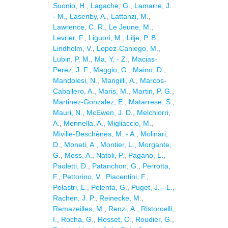
Suonio, H.
,
Lagache, G.
,
Lamarre, J.
- M.
,
Lasenby, A.
,
Lattanzi, M.
,
Lawrence, C. R.
,
Le Jeune, M.
,
Levrier, F.
,
Liguori, M.
,
Lilje, P. B.
,
Lindholm, V.
,
Lopez-Caniego, M.
,
Lubin, P. M.
,
Ma, Y. - Z.
,
Macias-
Perez, J. F.
,
Maggio, G.
,
Maino, D.
,
Mandolesi, N.
,
Mangilli, A.
,
Marcos-
Caballero, A.
,
Maris, M.
,
Martin, P. G.
,
Martinez-Gonzalez, E.
,
Matarrese, S.
,
Mauri, N.
,
McEwen, J. D.
,
Melchiorri,
A.
,
Mennella, A.
,
Migliaccio, M.
,
Miville-Deschènes, M. - A.
,
Molinari,
D.
,
Moneti, A.
,
Montier, L.
,
Morgante,
G.
,
Moss, A.
,
Natoli, P.
,
Pagano, L.
,
Paoletti, D.
,
Patanchon, G.
,
Perrotta,
F.
,
Pettorino, V.
,
Piacentini, F.
,
Polastri, L.
,
Polenta, G.
,
Puget, J. - L.
,
Rachen, J. P.
,
Reinecke, M.
,
Remazeilles, M.
,
Renzi, A.
,
Ristorcelli,
I.
,
Rocha, G.
,
Rosset, C.
,
Roudier, G.
,