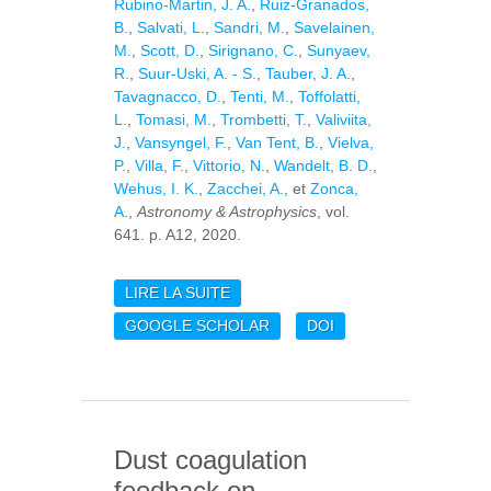
Rubino-Martin, J. A.
,
Ruiz-Granados,
B.
,
Salvati, L.
,
Sandri, M.
,
Savelainen,
M.
,
Scott, D.
,
Sirignano, C.
,
Sunyaev,
R.
,
Suur-Uski, A. - S.
,
Tauber, J. A.
,
Tavagnacco, D.
,
Tenti, M.
,
Toffolatti,
L.
,
Tomasi, M.
,
Trombetti, T.
,
Valiviita,
J.
,
Vansyngel, F.
,
Van Tent, B.
,
Vielva,
P.
,
Villa, F.
,
Vittorio, N.
,
Wandelt, B. D.
,
Wehus, I. K.
,
Zacchei, A.
, et
Zonca,
A.
,
Astronomy & Astrophysics
, vol.
641. p. A12, 2020.
LIRE LA SUITE
DE PLANCK 2018
RESULTS. XII.
GOOGLE SCHOLAR
DOI
GALACTIC
ASTROPHYSICS USING
POLARIZED DUST
EMISSION
Dust coagulation
feedback on