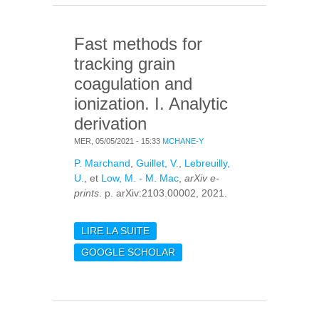
EMISSION OBSERVED
IN CLASS 0
Fast methods for
PROTOSTELLAR
CORES
tracking grain
coagulation and
ionization. I. Analytic
derivation
MER, 05/05/2021 - 15:33
MCHANE-Y
P. Marchand
,
Guillet, V.
,
Lebreuilly,
U.
, et
Low, M. - M. Mac
,
arXiv e-
prints
. p. arXiv:2103.00002, 2021.
LIRE LA SUITE
DE FAST METHODS
FOR TRACKING GRAIN
GOOGLE SCHOLAR
COAGULATION AND
IONIZATION. I.
ANALYTIC DERIVATION