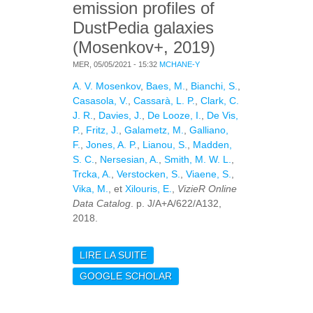
emission profiles of
DustPedia galaxies
(Mosenkov+, 2019)
MER, 05/05/2021 - 15:32
MCHANE-Y
A. V. Mosenkov
,
Baes, M.
,
Bianchi, S.
,
Casasola, V.
,
Cassarà, L. P.
,
Clark, C.
J. R.
,
Davies, J.
,
De Looze, I.
,
De Vis,
P.
,
Fritz, J.
,
Galametz, M.
,
Galliano,
F.
,
Jones, A. P.
,
Lianou, S.
,
Madden,
S. C.
,
Nersesian, A.
,
Smith, M. W. L.
,
Trcka, A.
,
Verstocken, S.
,
Viaene, S.
,
Vika, M.
, et
Xilouris, E.
,
VizieR Online
Data Catalog
. p. J/A+A/622/A132,
2018.
LIRE LA SUITE
DE VIZIER ONLINE DATA
CATALOG: DUST
GOOGLE SCHOLAR
EMISSION PROFILES
OF DUSTPEDIA