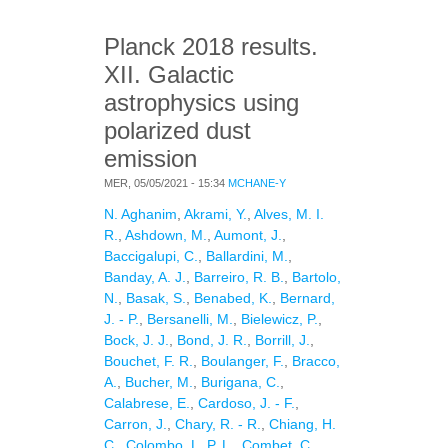
Planck 2018 results.
XII. Galactic
astrophysics using
polarized dust
emission
MER, 05/05/2021 - 15:34
MCHANE-Y
N. Aghanim
,
Akrami, Y.
,
Alves, M. I.
R.
,
Ashdown, M.
,
Aumont, J.
,
Baccigalupi, C.
,
Ballardini, M.
,
Banday, A. J.
,
Barreiro, R. B.
,
Bartolo,
N.
,
Basak, S.
,
Benabed, K.
,
Bernard,
J. - P.
,
Bersanelli, M.
,
Bielewicz, P.
,
Bock, J. J.
,
Bond, J. R.
,
Borrill, J.
,
Bouchet, F. R.
,
Boulanger, F.
,
Bracco,
A.
,
Bucher, M.
,
Burigana, C.
,
Calabrese, E.
,
Cardoso, J. - F.
,
Carron, J.
,
Chary, R. - R.
,
Chiang, H.
C.
,
Colombo, L. P. L.
,
Combet, C.
,