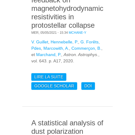
magnetohydrodynamic
resistivities in
protostellar collapse
MER, 05/05/2021 - 15:34
MCHANE-Y
V. Guillet
,
Hennebelle, P.
,
G. Forêts,
Pdes
,
Marcowith, A.
,
Commerçon, B.
,
et
Marchand, P.
,
Astron. Astrophys.
,
vol. 643. p. A17, 2020.
LIRE LA SUITE
DE DUST COAGULATION
FEEDBACK ON
GOOGLE SCHOLAR
DOI
MAGNETOHYDRODYNAMIC
RESISTIVITIES IN
PROTOSTELLAR
COLLAPSE
A statistical analysis of
dust polarization