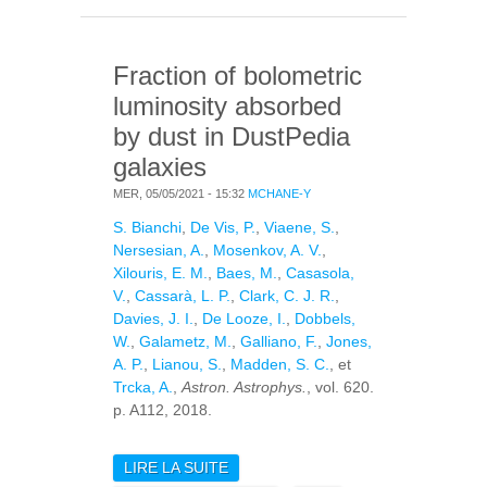
GALAXIES
(MOSENKOV+, 2019)
Fraction of bolometric
luminosity absorbed
by dust in DustPedia
galaxies
MER, 05/05/2021 - 15:32
MCHANE-Y
S. Bianchi
,
De Vis, P.
,
Viaene, S.
,
Nersesian, A.
,
Mosenkov, A. V.
,
Xilouris, E. M.
,
Baes, M.
,
Casasola,
V.
,
Cassarà, L. P.
,
Clark, C. J. R.
,
Davies, J. I.
,
De Looze, I.
,
Dobbels,
W.
,
Galametz, M.
,
Galliano, F.
,
Jones,
A. P.
,
Lianou, S.
,
Madden, S. C.
, et
Trcka, A.
,
Astron. Astrophys.
, vol. 620.
p. A112, 2018.
LIRE LA SUITE
DE FRACTION OF