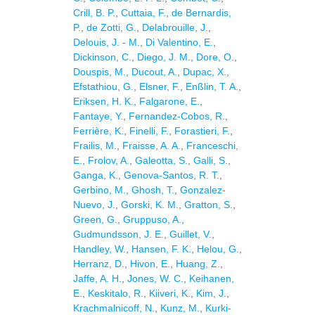
Crill, B. P.
,
Cuttaia, F.
,
de Bernardis,
P.
,
de Zotti, G.
,
Delabrouille, J.
,
Delouis, J. - M.
,
Di Valentino, E.
,
Dickinson, C.
,
Diego, J. M.
,
Dore, O.
,
Douspis, M.
,
Ducout, A.
,
Dupac, X.
,
Efstathiou, G.
,
Elsner, F.
,
Enßlin, T. A.
,
Eriksen, H. K.
,
Falgarone, E.
,
Fantaye, Y.
,
Fernandez-Cobos, R.
,
Ferrière, K.
,
Finelli, F.
,
Forastieri, F.
,
Frailis, M.
,
Fraisse, A. A.
,
Franceschi,
E.
,
Frolov, A.
,
Galeotta, S.
,
Galli, S.
,
Ganga, K.
,
Genova-Santos, R. T.
,
Gerbino, M.
,
Ghosh, T.
,
Gonzalez-
Nuevo, J.
,
Gorski, K. M.
,
Gratton, S.
,
Green, G.
,
Gruppuso, A.
,
Gudmundsson, J. E.
,
Guillet, V.
,
Handley, W.
,
Hansen, F. K.
,
Helou, G.
,
Herranz, D.
,
Hivon, E.
,
Huang, Z.
,
Jaffe, A. H.
,
Jones, W. C.
,
Keihanen,
E.
,
Keskitalo, R.
,
Kiiveri, K.
,
Kim, J.
,
Krachmalnicoff, N.
,
Kunz, M.
,
Kurki-