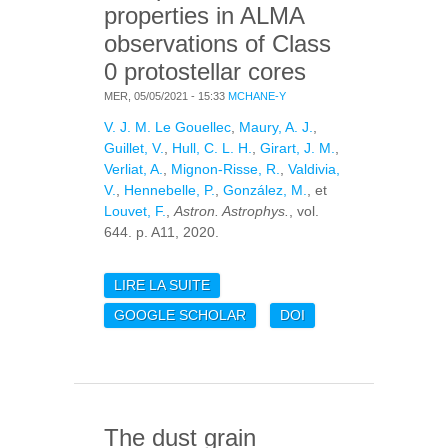
properties in ALMA
observations of Class
0 protostellar cores
MER, 05/05/2021 - 15:33
MCHANE-Y
V. J. M. Le Gouellec
,
Maury, A. J.
,
Guillet, V.
,
Hull, C. L. H.
,
Girart, J. M.
,
Verliat, A.
,
Mignon-Risse, R.
,
Valdivia,
V.
,
Hennebelle, P.
,
González, M.
, et
Louvet, F.
,
Astron. Astrophys.
, vol.
644. p. A11, 2020.
LIRE LA SUITE
DE A STATISTICAL
ANALYSIS OF DUST
GOOGLE SCHOLAR
DOI
POLARIZATION
PROPERTIES IN ALMA
OBSERVATIONS OF
CLASS 0
PROTOSTELLAR
The dust grain
CORES