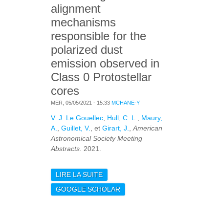
alignment
mechanisms
responsible for the
polarized dust
emission observed in
Class 0 Protostellar
cores
MER, 05/05/2021 - 15:33
MCHANE-Y
V. J. Le Gouellec
,
Hull, C. L.
,
Maury,
A.
,
Guillet, V.
, et
Girart, J.
,
American
Astronomical Society Meeting
Abstracts
. 2021.
LIRE LA SUITE
DE THE DUST GRAIN
ALIGNMENT
GOOGLE SCHOLAR
MECHANISMS
RESPONSIBLE FOR THE
POLARIZED DUST