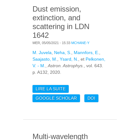
Dust emission,
extinction, and
scattering in LDN
1642
MER, 05/05/2021 - 15:33
MCHANE-Y
M. Juvela
,
Neha, S.
,
Mannfors, E.
,
Saajasto, M.
,
Ysard, N.
, et
Pelkonen,
V. - M.
,
Astron. Astrophys.
, vol. 643.
p. A132, 2020.
LIRE LA SUITE
DE DUST EMISSION,
EXTINCTION, AND
GOOGLE SCHOLAR
DOI
SCATTERING IN LDN
1642
Multi-wavelength