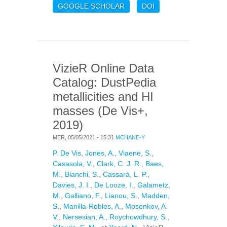
BOLOMETRIC
GOOGLE SCHOLAR
DOI
LUMINOSITY
ABSORBED BY DUST IN
DUSTPEDIA GALAXIES
VizieR Online Data
Catalog: DustPedia
metallicities and HI
masses (De Vis+,
2019)
MER, 05/05/2021 - 15:31
MCHANE-Y
P. De Vis
,
Jones, A.
,
Viaene, S.
,
Casasola, V.
,
Clark, C. J. R.
,
Baes,
M.
,
Bianchi, S.
,
Cassarà, L. P.
,
Davies, J. I.
,
De Looze, I.
,
Galametz,
M.
,
Galliano, F.
,
Lianou, S.
,
Madden,
S.
,
Manilla-Robles, A.
,
Mosenkov, A.
V.
,
Nersesian, A.
,
Roychowdhury, S.
,