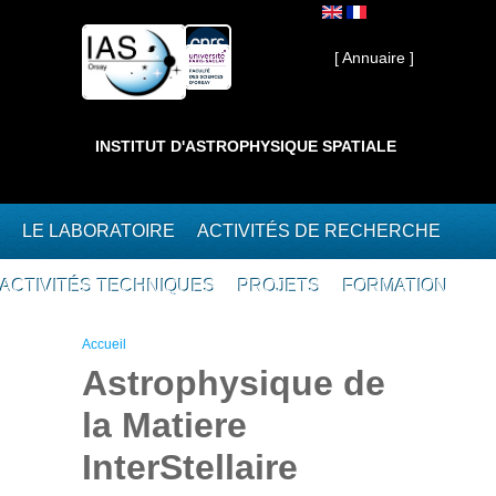
Aller au contenu principal
Interne ]
[ Annuaire ]
INSTITUT D'ASTROPHYSIQUE SPATIALE
LE LABORATOIRE
ACTIVITÉS DE RECHERCHE
ACTIVITÉS TECHNIQUES
PROJETS
FORMATION
Vous êtes ici
Accueil
Astrophysique de
la Matiere
InterStellaire